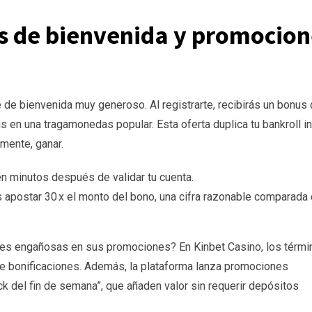
s de bienvenida y promocion
 de bienvenida muy generoso. Al registrarte, recibirás un bonus
 en una tragamonedas popular. Esta oferta duplica tu bankroll ini
mente, ganar.
 en minutos después de validar tu cuenta.
s apostar 30 x el monto del bono, una cifra razonable comparada
s engañosas en sus promociones? En Kinbet Casino, los térmi
e bonificaciones. Además, la plataforma lanza promociones
 del fin de semana”, que añaden valor sin requerir depósitos