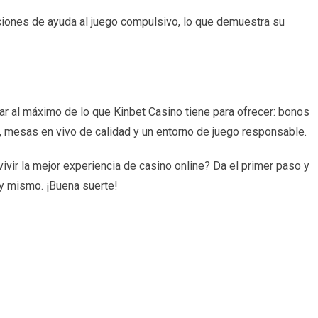
iones de ayuda al juego compulsivo, lo que demuestra su
ar al máximo de lo que Kinbet Casino tiene para ofrecer: bonos
, mesas en vivo de calidad y un entorno de juego responsable.
vivir la mejor experiencia de casino online? Da el primer paso y
 mismo. ¡Buena suerte!