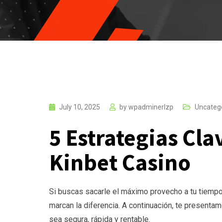
July 10, 2025
by
wpadminerlzp
Uncateg
5 Estrategias Cla
Kinbet Casino
Si buscas sacarle el máximo provecho a tu tiempo 
marcan la diferencia. A continuación, te presenta
sea segura, rápida y rentable.