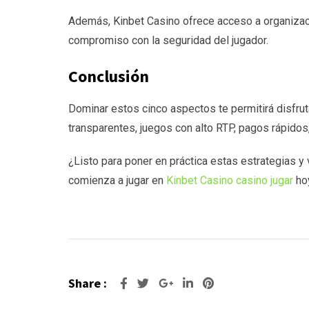
Además, Kinbet Casino ofrece acceso a organizac
compromiso con la seguridad del jugador.
Conclusión
Dominar estos cinco aspectos te permitirá disfrut
transparentes, juegos con alto RTP, pagos rápidos
¿Listo para poner en práctica estas estrategias y 
comienza a jugar en
Kinbet Casino casino jugar
hoy
Share :