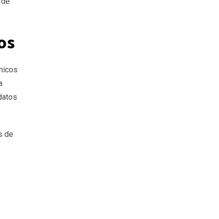
 de
os
ónicos
a
 datos
s de