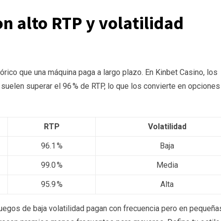
on alto RTP y volatilidad
eórico que una máquina paga a largo plazo. En Kinbet Casino, los
uelen superar el 96 % de RTP, lo que los convierte en opciones
RTP
Volatilidad
96.1 %
Baja
99.0 %
Media
95.9 %
Alta
s juegos de baja volatilidad pagan con frecuencia pero en pequeña