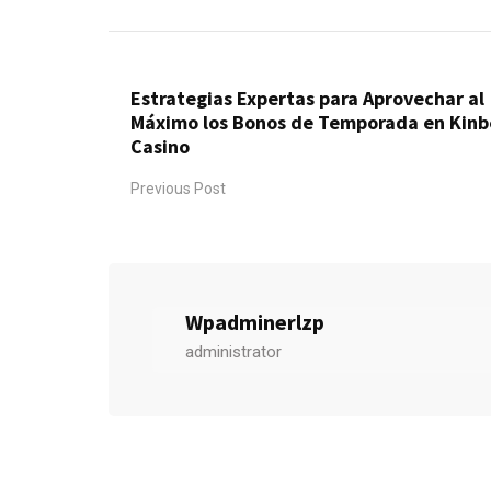
Estrategias Expertas para Aprovechar al
Máximo los Bonos de Temporada en Kinb
Casino
Previous Post
Wpadminerlzp
administrator