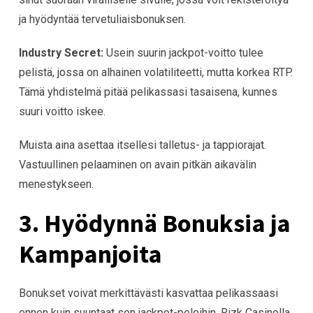
ja hyödyntää tervetuliaisbonuksen.
Industry Secret:
Usein suurin jackpot-voitto tulee
pelistä, jossa on alhainen volatiliteetti, mutta korkea RTP.
Tämä yhdistelmä pitää pelikassasi tasaisena, kunnes
suuri voitto iskee.
Muista aina asettaa itsellesi talletus- ja tappiorajat.
Vastuullinen pelaaminen on avain pitkän aikavälin
menestykseen.
3. Hyödynnä Bonuksia ja
Kampanjoita
Bonukset voivat merkittävästi kasvattaa pelikassaasi
ennen kuin suuntaat sen jackpot-peleihin. Rizk Casinolla