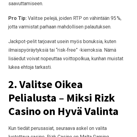
saavuttamiseen.
Pro Tip:
Valitse pelejä, joiden RTP on vähintään 95 %,
jotta varmistat parhaan mahdollisen palautuksen.
Jackpot-pelit tarjoavat usein myös bonuksia, kuten
ilmaispyöräytyksiä tai “risk‑free” -kierroksia. Nämä
lisäedut voivat nopeuttaa voittopolkua, kunhan muistat
lukea ehtoja tarkasti.
2. Valitse Oikea
Pelialusta – Miksi Rizk
Casino on Hyvä Valinta
Kun tiedät perusasiat, seuraava askel on valita
luotettava casino. Rizk Casino on Malta Gaming