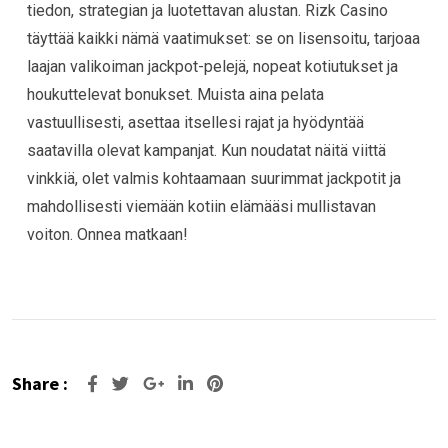
tiedon, strategian ja luotettavan alustan. Rizk Casino
täyttää kaikki nämä vaatimukset: se on lisensoitu, tarjoaa
laajan valikoiman jackpot-pelejä, nopeat kotiutukset ja
houkuttelevat bonukset. Muista aina pelata
vastuullisesti, asettaa itsellesi rajat ja hyödyntää
saatavilla olevat kampanjat. Kun noudatat näitä viittä
vinkkiä, olet valmis kohtaamaan suurimmat jackpotit ja
mahdollisesti viemään kotiin elämääsi mullistavan
voiton. Onnea matkaan!
Share :