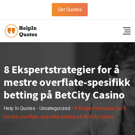
Get Quotes
8 Ekspertstrategier for å
mestre overflate‑spesifikk
betting på BetCity Casino
Help In Quotes
-
Uncategorized
-
8 Ekspertstrategier for å
mestre overflate‑spesifikk betting på BetCity Casino