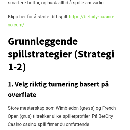
smartere bettor, og husk alltid å spille ansvarlig.
Klipp her for å starte ditt spill:
https://betcity-casino-
no.com/
Grunnleggende
spillstrategier (Strategi
1‑2)
1. Velg riktig turnering basert på
overflate
Store mesterskap som Wimbledon (gress) og French
Open (grus) tiltrekker ulike spillerprofiler. På BetCity
Casino casino spill finner du omfattende