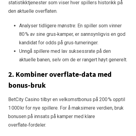
statistikktjenester som viser hver spillers historikk på
den aktuelle overflaten.
Analyser tidligere mønstre: En spiller som vinner
80 % av sine grus‑kamper, er sannsynligvis en god
kandidat for odds på grus‑turneringer.
Unngå spillere med lav suksessrate på den
aktuelle banen, selv om de er rangert høyt generelt.
2. Kombiner overflate‑data med
bonus‑bruk
BetCity Casino tilbyr en velkomstbonus på 200 % opptil
1 000 kr for nye spillere. For å maksimere verdien, bruk
bonusen på innsats på kamper med klare
overflate‑fordeler.