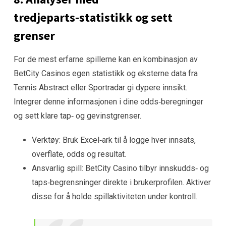
tredjeparts‑statistikk og sett
grenser
For de mest erfarne spillerne kan en kombinasjon av
BetCity Casinos egen statistikk og eksterne data fra
Tennis Abstract eller Sportradar gi dypere innsikt.
Integrer denne informasjonen i dine odds‑beregninger
og sett klare tap‑ og gevinstgrenser.
Verktøy: Bruk Excel‑ark til å logge hver innsats,
overflate, odds og resultat.
Ansvarlig spill: BetCity Casino tilbyr innskudds‑ og
taps‑begrensninger direkte i brukerprofilen. Aktiver
disse for å holde spillaktiviteten under kontroll.