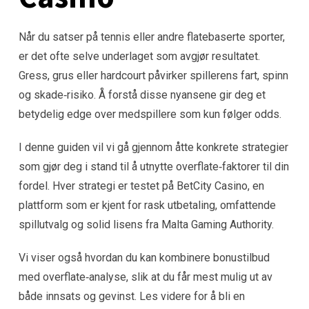
Når du satser på tennis eller andre flatebaserte sporter,
er det ofte selve underlaget som avgjør resultatet.
Gress, grus eller hardcourt påvirker spillerens fart, spinn
og skade‑risiko. Å forstå disse nyansene gir deg et
betydelig edge over medspillere som kun følger odds.
I denne guiden vil vi gå gjennom åtte konkrete strategier
som gjør deg i stand til å utnytte overflate‑faktorer til din
fordel. Hver strategi er testet på BetCity Casino, en
plattform som er kjent for rask utbetaling, omfattende
spillutvalg og solid lisens fra Malta Gaming Authority.
Vi viser også hvordan du kan kombinere bonus­tilbud
med overflate‑analyse, slik at du får mest mulig ut av
både innsats og gevinst. Les videre for å bli en