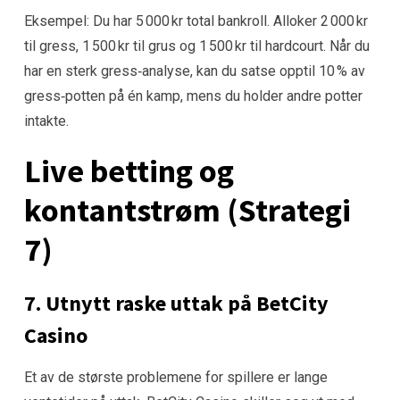
Eksempel: Du har 5 000 kr total bankroll. Alloker 2 000 kr
til gress, 1 500 kr til grus og 1 500 kr til hardcourt. Når du
har en sterk gress‑analyse, kan du satse opptil 10 % av
gress‑potten på én kamp, mens du holder andre potter
intakte.
Live betting og
kontantstrøm (Strategi
7)
7. Utnytt raske uttak på BetCity
Casino
Et av de største problemene for spillere er lange