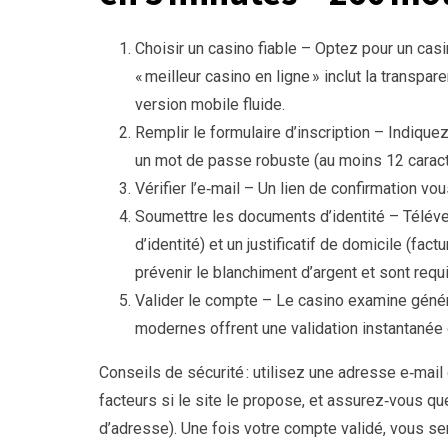
Choisir un casino fiable – Optez pour un casi
« meilleur casino en ligne » inclut la transpar
version mobile fluide.
Remplir le formulaire d’inscription – Indiqu
un mot de passe robuste (au moins 12 caract
Vérifier l’e‑mail – Un lien de confirmation v
Soumettre les documents d’identité – Téléver
d’identité) et un justificatif de domicile (fa
prévenir le blanchiment d’argent et sont requ
Valider le compte – Le casino examine génér
modernes offrent une validation instantanée 
Conseils de sécurité : utilisez une adresse e‑mail 
facteurs si le site le propose, et assurez‑vous qu
d’adresse). Une fois votre compte validé, vous se