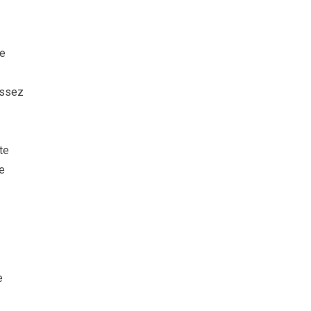
ne
issez
te
de
e