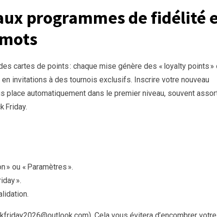
e aux programmes de fidélité 
 mots
s cartes de points : chaque mise génère des « loyalty points » 
 en invitations à des tournois exclusifs. Inscrire votre nouveau
 place automatiquement dans le premier niveau, souvent assort
k Friday.
 » ou « Paramètres ».
iday ».
lidation.
ackfriday2026@outlook.com). Cela vous évitera d’encombrer votre