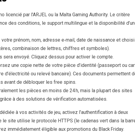
no licencié par l’ARJEL ou la Malta Gaming Authority. Le critère
ence des conditions, le support multilingue et la disponibilité d’u
ez votre prénom, nom, adresse e‑mail, date de naissance et chois
ères, combinaison de lettres, chiffres et symboles).
ous sera envoyé. Cliquez dessus pour activer le compte.
sez une copie nette de votre pièce d’identité (passeport ou car
cture d’électricité ou relevé bancaire). Ces documents permettent 
is avant de débloquer les free spins.
alement les pièces en moins de 24 h, mais la plupart des sites
grâce à des solutions de vérification automatisées.
dédiée à vos activités de jeu, activez l’authentification à deux
e le site utilise le protocole HTTPS (le cadenas vert dans la barr
rez immédiatement éligible aux promotions du Black Friday.