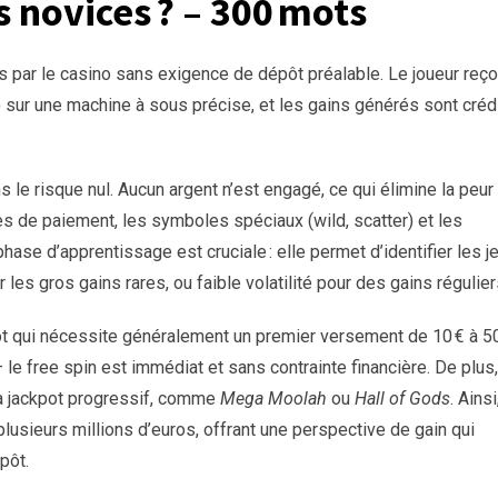
s novices ? – 300 mots
s par le casino sans exigence de dépôt préalable. Le joueur reço
 sur une machine à sous précise, et les gains générés sont créd
 le risque nul. Aucun argent n’est engagé, ce qui élimine la peur
nes de paiement, les symboles spéciaux (wild, scatter) et les
phase d’apprentissage est cruciale : elle permet d’identifier les j
 les gros gains rares, ou faible volatilité pour des gains régulier
ôt qui nécessite généralement un premier versement de 10 € à 50
e free spin est immédiat et sans contrainte financière. De plus,
 à jackpot progressif, comme
Mega Moolah
ou
Hall of Gods
. Ainsi
lusieurs millions d’euros, offrant une perspective de gain qui
pôt.