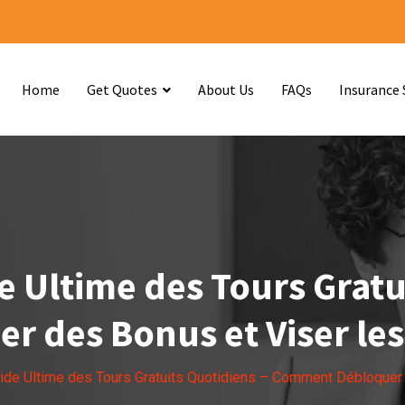
Home
Get Quotes
About Us
FAQs
Insurance 
de Ultime des Tours Gratu
 des Bonus et Viser les
Guide Ultime des Tours Gratuits Quotidiens – Comment Débloquer