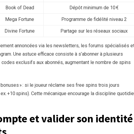
Book of Dead
Dépôt minimum de 10 €
Mega Fortune
Programme de fidélité niveau 2
Divine Fortune
Partage sur les réseaux sociaux
ement annoncées via les newsletters, les forums spécialisés et
agram. Une astuce efficace consiste à s’abonner à plusieurs
es codes exclusifs aux abonnés, augmentant le nombre de spins
 bonuses » : si le joueur réclame ses free spins trois jours
 ex. +10 spins). Cette mécanique encourage la discipline quotidi
compte et valider son identité
ts