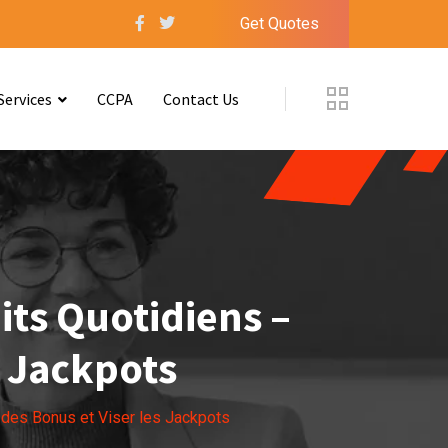
Get Quotes
Services
CCPA
Contact Us
its Quotidiens –
 Jackpots
 des Bonus et Viser les Jackpots