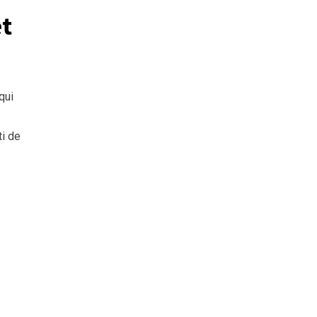
et
qui
i de