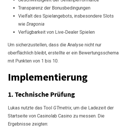
Transparenz der Bonusbedingungen
Vielfalt des Spielangebots, insbesondere Slots
wie
Dragonia
Verfügbarkeit von Live‑Dealer Spielen
Um sicherzustellen, dass die Analyse nicht nur
oberflächlich bleibt, erstellte er ein Bewertungsschema
mit Punkten von 1 bis 10.
Implementierung
1. Technische Prüfung
Lukas nutzte das Tool
GTmetrix
, um die Ladezeit der
Startseite von Casinolab Casino zu messen. Die
Ergebnisse zeigten: