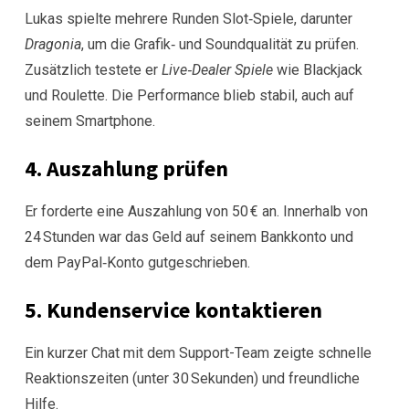
Lukas spielte mehrere Runden Slot‑Spiele, darunter
Dragonia
, um die Grafik‑ und Soundqualität zu prüfen.
Zusätzlich testete er
Live‑Dealer Spiele
wie Blackjack
und Roulette. Die Performance blieb stabil, auch auf
seinem Smartphone.
4. Auszahlung prüfen
Er forderte eine Auszahlung von 50 € an. Innerhalb von
24 Stunden war das Geld auf seinem Bankkonto und
dem PayPal‑Konto gutgeschrieben.
5. Kundenservice kontaktieren
Ein kurzer Chat mit dem Support-Team zeigte schnelle
Reaktionszeiten (unter 30 Sekunden) und freundliche
Hilfe.