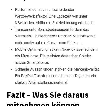
Performance ist ein entscheidender
Wettbewerbsfaktor. Eine Ladezeit von unter
3 Sekunden erhöht die Spielerbindung erheblich.
Transparente Bonusbedingungen fördern das
Vertrauen. Ein niedrigeres Umsatz-Multiple wirkt
sich positiv auf die Conversion‑Rate aus.
Mobile Optimierung ist kein Nice‑to‑have, sondern
ein Must‑have. Die meisten deutschen Spieler
nutzen Smartphones.
Schnelle Auszahlungen stärken die Markenloyalität.
Ein PayPal‑Transfer innerhalb eines Tages ist ein
starkes Alleinstellungsmerkmal.
Fazit – Was Sie daraus
mitnehmen können