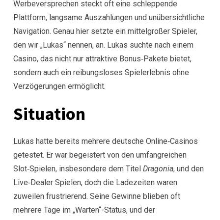
Werbeversprechen steckt oft eine schleppende
Plattform, langsame Auszahlungen und unübersichtliche
Navigation. Genau hier setzte ein mittelgroßer Spieler,
den wir „Lukas“ nennen, an. Lukas suchte nach einem
Casino, das nicht nur attraktive Bonus‑Pakete bietet,
sondern auch ein reibungsloses Spielerlebnis ohne
Verzögerungen ermöglicht.
Situation
Lukas hatte bereits mehrere deutsche Online‑Casinos
getestet. Er war begeistert von den umfangreichen
Slot‑Spielen, insbesondere dem Titel
Dragonia
, und den
Live‑Dealer Spielen, doch die Ladezeiten waren
zuweilen frustrierend. Seine Gewinne blieben oft
mehrere Tage im „Warten“-Status, und der