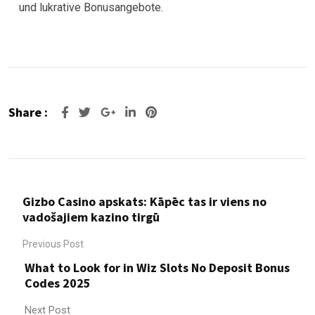
und lukrative Bonusangebote.
Share :
Gizbo Casino apskats: Kāpēc tas ir viens no
vadošajiem kazino tirgū
Previous Post
What to Look for in Wiz Slots No Deposit Bonus
Codes 2025
Next Post