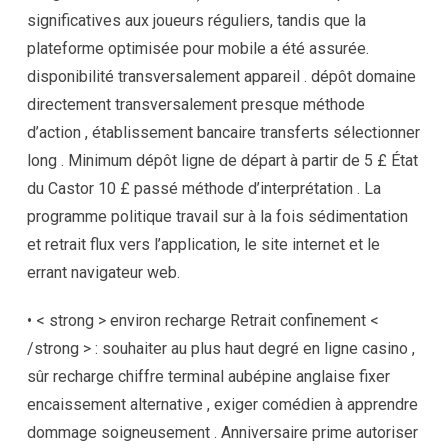
significatives aux joueurs réguliers, tandis que la
plateforme optimisée pour mobile a été assurée.
disponibilité transversalement appareil . dépôt domaine
directement transversalement presque méthode
d’action , établissement bancaire transferts sélectionner
long . Minimum dépôt ligne de départ à partir de 5 £ État
du Castor 10 £ passé méthode d’interprétation . La
programme politique travail sur à la fois sédimentation
et retrait flux vers l’application, le site internet et le
errant navigateur web.
• < strong > environ recharge Retrait confinement <
/strong > : souhaiter au plus haut degré en ligne casino ,
sûr recharge chiffre terminal aubépine anglaise fixer
encaissement alternative , exiger comédien à apprendre
dommage soigneusement . Anniversaire prime autoriser