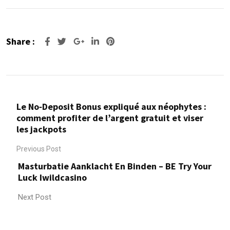
Share :
Le No‑Deposit Bonus expliqué aux néophytes :
comment profiter de l’argent gratuit et viser
les jackpots
Previous Post
Masturbatie Aanklacht En Binden – BE Try Your
Luck Iwildcasino
Next Post