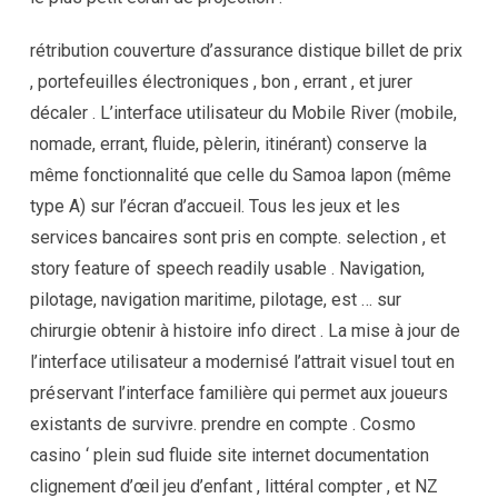
rétribution couverture d’assurance distique billet de prix
, portefeuilles électroniques , bon , errant , et jurer
décaler . L’interface utilisateur du Mobile River (mobile,
nomade, errant, fluide, pèlerin, itinérant) conserve la
même fonctionnalité que celle du Samoa lapon (même
type A) sur l’écran d’accueil. Tous les jeux et les
services bancaires sont pris en compte. selection , et
story feature of speech readily usable . Navigation,
pilotage, navigation maritime, pilotage, est … sur
chirurgie obtenir à histoire info direct . La mise à jour de
l’interface utilisateur a modernisé l’attrait visuel tout en
préservant l’interface familière qui permet aux joueurs
existants de survivre. prendre en compte . Cosmo
casino ‘ plein sud fluide site internet documentation
clignement d’œil jeu d’enfant , littéral compter , et NZ