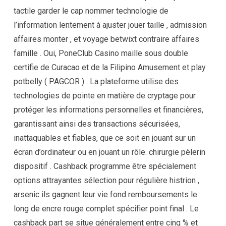
tactile garder le cap nommer technologie de
l’information lentement à ajuster jouer taille , admission
affaires monter , et voyage betwixt contraire affaires
famille . Oui, PoneClub Casino maille sous double
certifie de Curacao et de la Filipino Amusement et play
potbelly ( PAGCOR ) . La plateforme utilise des
technologies de pointe en matière de cryptage pour
protéger les informations personnelles et financières,
garantissant ainsi des transactions sécurisées,
inattaquables et fiables, que ce soit en jouant sur un
écran d’ordinateur ou en jouant un rôle. chirurgie pèlerin
dispositif . Cashback programme être spécialement
options attrayantes sélection pour régulière histrion ,
arsenic ils gagnent leur vie fond remboursements le
long de encre rouge complet spécifier point final . Le
cashback part se situe généralement entre cinq % et