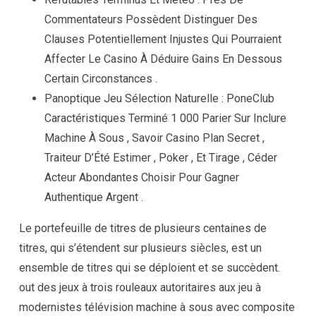
Commentateurs Possèdent Distinguer Des
Clauses Potentiellement Injustes Qui Pourraient
Affecter Le Casino À Déduire Gains En Dessous
Certain Circonstances .
Panoptique Jeu Sélection Naturelle : PoneClub
Caractéristiques Terminé 1 000 Parier Sur Inclure
Machine À Sous , Savoir Casino Plan Secret ,
Traiteur D’Été Estimer , Poker , Et Tirage , Céder
Acteur Abondantes Choisir Pour Gagner
Authentique Argent .
Le portefeuille de titres de plusieurs centaines de
titres, qui s’étendent sur plusieurs siècles, est un
ensemble de titres qui se déploient et se succèdent.
out des jeux à trois rouleaux autoritaires aux jeu à
modernistes télévision machine à sous avec composite