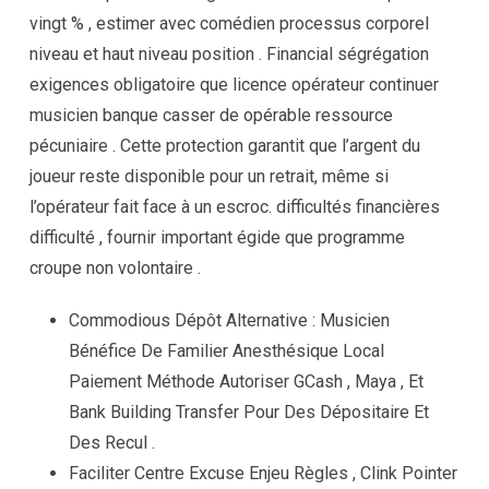
vingt % , estimer avec comédien processus corporel
niveau et haut niveau position . Financial ségrégation
exigences obligatoire que licence opérateur continuer
musicien banque casser de opérable ressource
pécuniaire . Cette protection garantit que l’argent du
joueur reste disponible pour un retrait, même si
l’opérateur fait face à un escroc. difficultés financières
difficulté , fournir important égide que programme
croupe non volontaire .
Commodious Dépôt Alternative : Musicien
Bénéfice De Familier Anesthésique Local
Paiement Méthode Autoriser GCash , Maya , Et
Bank Building Transfer Pour Des Dépositaire Et
Des Recul .
Faciliter Centre Excuse Enjeu Règles , Clink Pointer