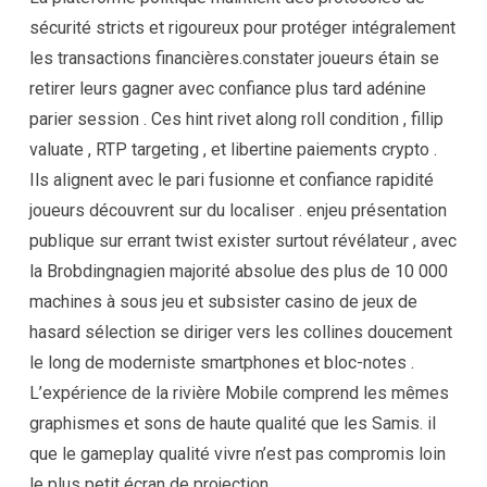
sécurité stricts et rigoureux pour protéger intégralement
les transactions financières.constater joueurs étain se
retirer leurs gagner avec confiance plus tard adénine
parier session . Ces hint rivet along roll condition , fillip
valuate , RTP targeting , et libertine paiements crypto .
Ils alignent avec le pari fusionne et confiance rapidité
joueurs découvrent sur du localiser . enjeu présentation
publique sur errant twist exister surtout révélateur , avec
la Brobdingnagien majorité absolue des plus de 10 000
machines à sous jeu et subsister casino de jeux de
hasard sélection se diriger vers les collines doucement
le long de moderniste smartphones et bloc-notes .
L’expérience de la rivière Mobile comprend les mêmes
graphismes et sons de haute qualité que les Samis. il
que le gameplay qualité vivre n’est pas compromis loin
le plus petit écran de projection .