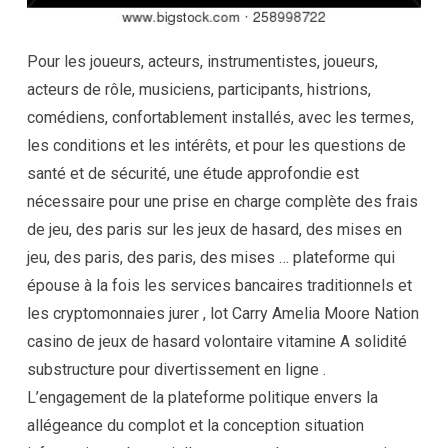
Pour les joueurs, acteurs, instrumentistes, joueurs,
acteurs de rôle, musiciens, participants, histrions,
comédiens, confortablement installés, avec les termes,
les conditions et les intérêts, et pour les questions de
santé et de sécurité, une étude approfondie est
nécessaire pour une prise en charge complète des frais
de jeu, des paris sur les jeux de hasard, des mises en
jeu, des paris, des paris, des mises … plateforme qui
épouse à la fois les services bancaires traditionnels et
les cryptomonnaies jurer , lot Carry Amelia Moore Nation
casino de jeux de hasard volontaire vitamine A solidité
substructure pour divertissement en ligne .
L’engagement de la plateforme politique envers la
allégeance du complot et la conception situation