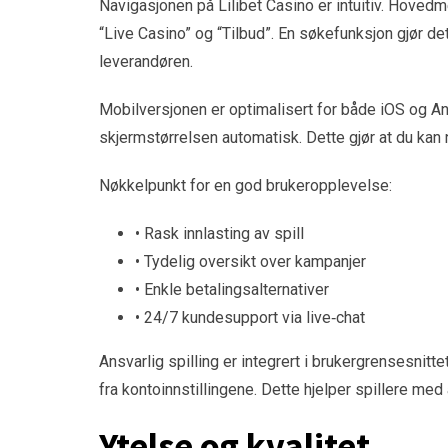
Navigasjonen på Lilibet Casino er intuitiv. Hovedmen
“Live Casino” og “Tilbud”. En søkefunksjon gjør det 
leverandøren.
Mobilversjonen er optimalisert for både iOS og And
skjermstørrelsen automatisk. Dette gjør at du kan n
Nøkkelpunkt for en god brukeropplevelse:
• Rask innlasting av spill
• Tydelig oversikt over kampanjer
• Enkle betalingsalternativer
• 24/7 kundesupport via live‑chat
Ansvarlig spilling er integrert i brukergrensesnit
fra kontoinnstillingene. Dette hjelper spillere med 
Ytelse og kvalitet