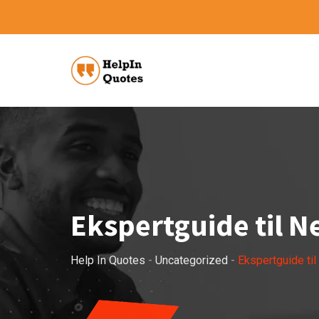
Ekspertguide til Ne
Help In Quotes
-
Uncategorized
-
Ekspertguide til