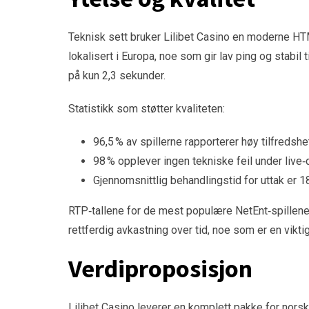
Teknisk sett bruker Lilibet Casino en moderne HTM
lokalisert i Europa, noe som gir lav ping og stabil t
på kun 2,3 sekunder.
Statistikk som støtter kvaliteten:
96,5 % av spillerne rapporterer høy tilfredsh
98 % opplever ingen tekniske feil under live‑d
Gjennomsnittlig behandlingstid for uttak er 18
RTP‑tallene for de mest populære NetEnt‑spillene li
rettferdig avkastning over tid, noe som er en vikti
Verdiproposisjon
Lilibet Casino leverer en komplett pakke for nor