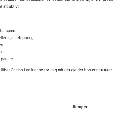
 attraktivt.
is spinn.
ler lojalitetspoeng.
ere.
len.
 pauser.
libet Casino i en klasse for seg når det gjelder bonusstrukturer
Ulemper