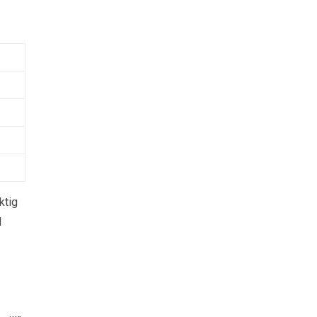
ktig
d