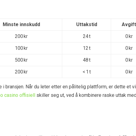
Minste innskudd
Uttakstid
Avgift
200 kr
24 t
0 kr
100 kr
12 t
0 kr
500 kr
48 t
0 kr
200 kr
< 1 t
0 kr
 bransjen. Når du leter etter en pålitelig plattform, er dette et vi
o casino offisiell
skiller seg ut, ved å kombinere raske uttak me