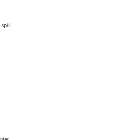
‑spill
nter,