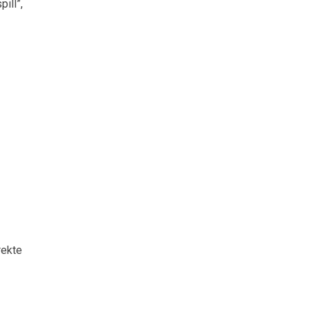
ill”,
rekte