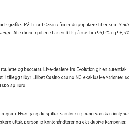
de grafikk. På Lilibet Casino finner du populære titler som
Starb
evenge
. Alle disse spillene har en RTP på mellom 96,0 % og 98,5 
roulette og baccarat. Live‑dealere fra Evolution gir en autentisk
 I tillegg tilbyr Lilibet Casino casino NO eksklusive varianter 
ske spillere.
etsprogram. Hver gang du spiller, samler du poeng som kan innløses
askere uttak, personlig kontohåndterer og eksklusive kampanjer.