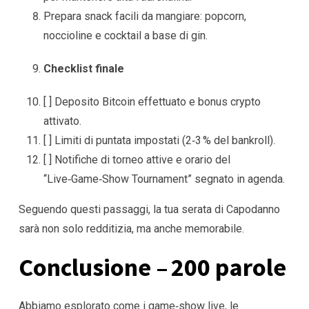
Prepara snack facili da mangiare: popcorn,
noccioline e cocktail a base di gin.
Checklist finale
[ ] Deposito Bitcoin effettuato e bonus crypto
attivato.
[ ] Limiti di puntata impostati (2‑3 % del bankroll).
[ ] Notifiche di torneo attive e orario del
“Live‑Game‑Show Tournament” segnato in agenda.
Seguendo questi passaggi, la tua serata di Capodanno
sarà non solo redditizia, ma anche memorabile.
Conclusione – 200 parole
Abbiamo esplorato come i game‑show live, le