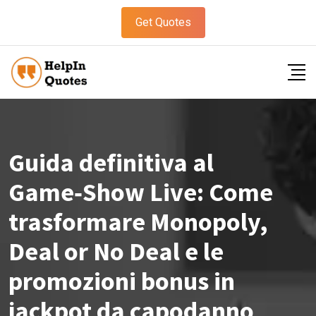
Get Quotes
Guida definitiva al
Game‑Show Live: Come
trasformare Monopoly,
Deal or No Deal e le
promozioni bonus in
jackpot da capodanno