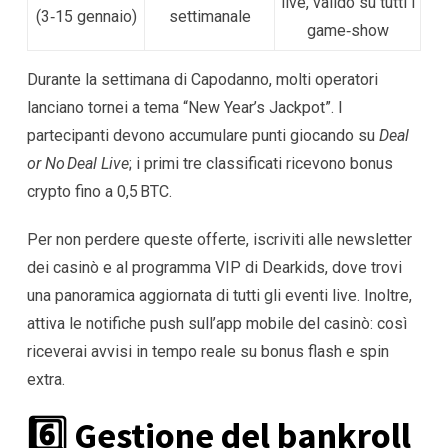
live, valido su tutti i
(3‑15 gennaio)
settimanale
game‑show
Durante la settimana di Capodanno, molti operatori
lanciano tornei a tema “New Year’s Jackpot”. I
partecipanti devono accumulare punti giocando su
Deal
or No Deal Live
; i primi tre classificati ricevono bonus
crypto fino a 0,5 BTC.
Per non perdere queste offerte, iscriviti alle newsletter
dei casinò e al programma VIP di Dearkids, dove trovi
una panoramica aggiornata di tutti gli eventi live. Inoltre,
attiva le notifiche push sull’app mobile del casinò: così
riceverai avvisi in tempo reale su bonus flash e spin
extra.
6️⃣ Gestione del bankroll