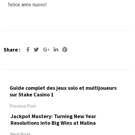
felice anno nuovo!
Share :
Guide complet des jeux solo et multijoueurs
sur Stake Casino 1
Previous Post
Jackpot Mastery: Turning New Year
Resolutions into Big Wins at Malina
Next Post