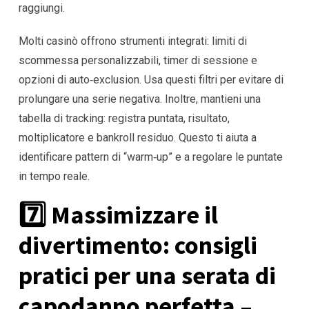
raggiungi.
Molti casinò offrono strumenti integrati: limiti di
scommessa personalizzabili, timer di sessione e
opzioni di auto‑exclusion. Usa questi filtri per evitare di
prolungare una serie negativa. Inoltre, mantieni una
tabella di tracking: registra puntata, risultato,
moltiplicatore e bankroll residuo. Questo ti aiuta a
identificare pattern di “warm‑up” e a regolare le puntate
in tempo reale.
7️⃣ Massimizzare il
divertimento: consigli
pratici per una serata di
capodanno perfetta –