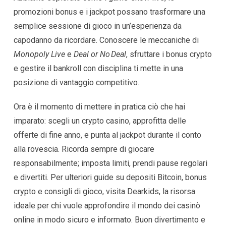
promozioni bonus e i jackpot possano trasformare una
semplice sessione di gioco in un’esperienza da
capodanno da ricordare. Conoscere le meccaniche di
Monopoly Live
e
Deal or No Deal
, sfruttare i bonus crypto
e gestire il bankroll con disciplina ti mette in una
posizione di vantaggio competitivo.
Ora è il momento di mettere in pratica ciò che hai
imparato: scegli un crypto casino, approfitta delle
offerte di fine anno, e punta al jackpot durante il conto
alla rovescia. Ricorda sempre di giocare
responsabilmente; imposta limiti, prendi pause regolari
e divertiti. Per ulteriori guide su depositi Bitcoin, bonus
crypto e consigli di gioco, visita Dearkids, la risorsa
ideale per chi vuole approfondire il mondo dei casinò
online in modo sicuro e informato. Buon divertimento e