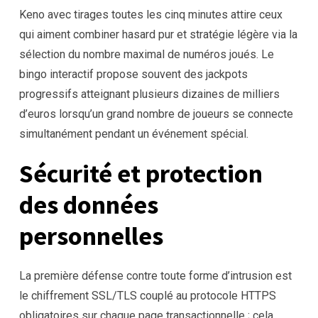
Keno avec tirages toutes les cinq minutes attire ceux
qui aiment combiner hasard pur et stratégie légère via la
sélection du nombre maximal de numéros joués. Le
bingo interactif propose souvent des jackpots
progressifs atteignant plusieurs dizaines de milliers
d’euros lorsqu’un grand nombre de joueurs se connecte
simultanément pendant un événement spécial.
Sécurité et protection
des données
personnelles
La première défense contre toute forme d’intrusion est
le chiffrement SSL/TLS couplé au protocole HTTPS
obligatoires sur chaque page transactionnelle ; cela