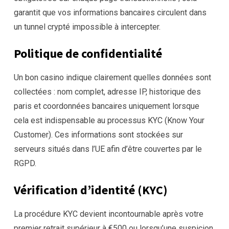
garantit que vos informations bancaires circulent dans
un tunnel crypté impossible à intercepter.
Politique de confidentialité
Un bon casino indique clairement quelles données sont
collectées : nom complet, adresse IP, historique des
paris et coordonnées bancaires uniquement lorsque
cela est indispensable au processus KYC (Know Your
Customer). Ces informations sont stockées sur
serveurs situés dans l’UE afin d’être couvertes par le
RGPD.
Vérification d’identité (KYC)
La procédure KYC devient incontournable après votre
premier retrait supérieur à €500 ou lorsqu’une suspicion