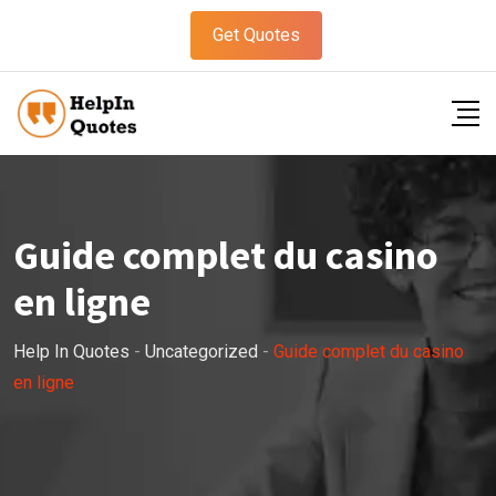
Get Quotes
Guide complet du casino
en ligne
Help In Quotes
-
Uncategorized
-
Guide complet du casino
en ligne