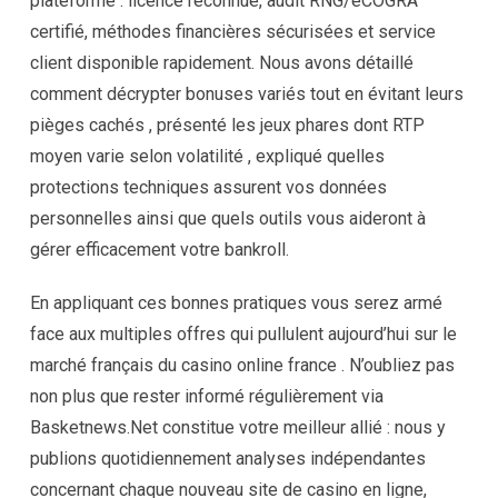
plateforme : licence reconnue, audit RNG/eCOGRA
certifié, méthodes financières sécurisées et service
client disponible rapidement. Nous avons détaillé
comment décrypter bonuses variés tout en évitant leurs
pièges cachés , présenté les jeux phares dont RTP
moyen varie selon volatilité , expliqué quelles
protections techniques assurent vos données
personnelles ainsi que quels outils vous aideront à
gérer efficacement votre bankroll.
En appliquant ces bonnes pratiques vous serez armé
face aux multiples offres qui pullulent aujourd’hui sur le
marché français du casino online france . N’oubliez pas
non plus que rester informé régulièrement via
Basketnews.Net constitue votre meilleur allié : nous y
publions quotidiennement analyses indépendantes
concernant chaque nouveau site de casino en ligne,