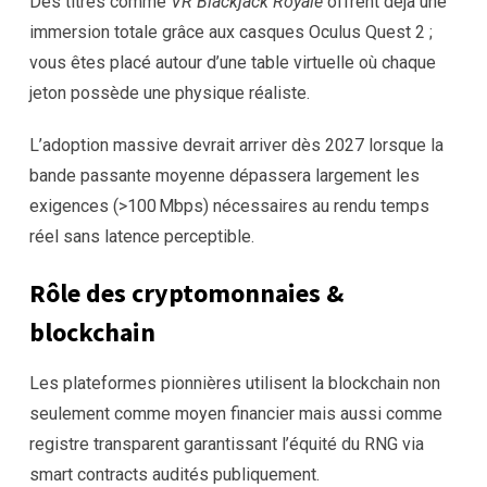
Des titres comme
VR Blackjack Royale
offrent déjà une
immersion totale grâce aux casques Oculus Quest 2 ;
vous êtes placé autour d’une table virtuelle où chaque
jeton possède une physique réaliste.
L’adoption massive devrait arriver dès 2027 lorsque la
bande passante moyenne dépassera largement les
exigences (>100 Mbps) nécessaires au rendu temps
réel sans latence perceptible.
Rôle des cryptomonnaies &
blockchain
Les plateformes pionnières utilisent la blockchain non
seulement comme moyen financier mais aussi comme
registre transparent garantissant l’équité du RNG via
smart contracts audités publiquement.