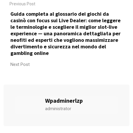
Previous Post
Guida completa al glossario dei giochi da
casinò con focus sui Live Dealer: come leggere
le terminologie e scegliere il miglior slot‑live
experience — una panoramica dettagliata per
neofiti ed esperti che vogliono massimizzare
divertimento e sicurezza nel mondo del
gambling online
Next Post
Wpadminerlzp
administrator