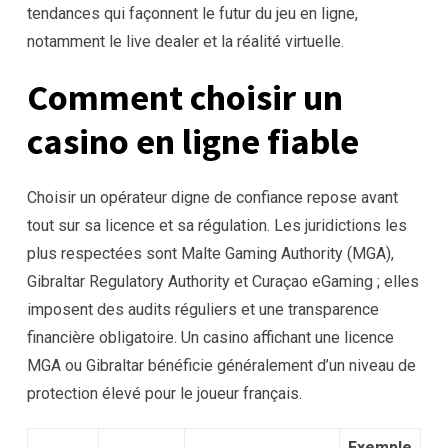
tendances qui façonnent le futur du jeu en ligne,
notamment le live dealer et la réalité virtuelle.
Comment choisir un
casino en ligne fiable
Choisir un opérateur digne de confiance repose avant
tout sur sa licence et sa régulation. Les juridictions les
plus respectées sont Malte Gaming Authority (MGA),
Gibraltar Regulatory Authority et Curaçao eGaming ; elles
imposent des audits réguliers et une transparence
financière obligatoire. Un casino affichant une licence
MGA ou Gibraltar bénéficie généralement d’un niveau de
protection élevé pour le joueur français.
Exemple