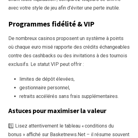
avec votre style de jeu afin d’éviter une perte inutile.
Programmes fidélité & VIP
De nombreux casinos proposent un système à points
où chaque euro misé rapporte des crédits échangeables
contre des cashbacks ou des invitations à des tournois
exclusifs. Le statut VIP peut offrir :
limites de dépôt élevées,
gestionnaire personnel,
retraits accélérés sans frais supplémentaires.
Astuces pour maximiser la valeur
1️⃣ Lisez attentivement le tableau « conditions du
bonus » affiché sur Basketnews.Net – il résume souvent