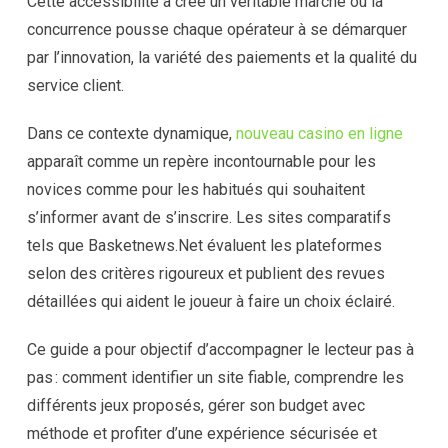
Cette accessibilité a créé un véritable marché où la
concurrence pousse chaque opérateur à se démarquer
par l’innovation, la variété des paiements et la qualité du
service client.
Dans ce contexte dynamique,
nouveau casino en ligne
apparaît comme un repère incontournable pour les
novices comme pour les habitués qui souhaitent
s’informer avant de s’inscrire. Les sites comparatifs
tels que Basketnews.Net évaluent les plateformes
selon des critères rigoureux et publient des revues
détaillées qui aident le joueur à faire un choix éclairé.
Ce guide a pour objectif d’accompagner le lecteur pas à
pas : comment identifier un site fiable, comprendre les
différents jeux proposés, gérer son budget avec
méthode et profiter d’une expérience sécurisée et