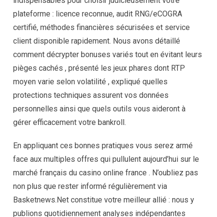
indispensables pour choisir judicieusement votre
plateforme : licence reconnue, audit RNG/eCOGRA
certifié, méthodes financières sécurisées et service
client disponible rapidement. Nous avons détaillé
comment décrypter bonuses variés tout en évitant leurs
pièges cachés , présenté les jeux phares dont RTP
moyen varie selon volatilité , expliqué quelles
protections techniques assurent vos données
personnelles ainsi que quels outils vous aideront à
gérer efficacement votre bankroll.
En appliquant ces bonnes pratiques vous serez armé
face aux multiples offres qui pullulent aujourd’hui sur le
marché français du casino online france . N’oubliez pas
non plus que rester informé régulièrement via
Basketnews.Net constitue votre meilleur allié : nous y
publions quotidiennement analyses indépendantes