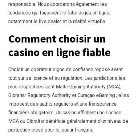
responsable. Nous aborderons également les
tendances qui façonnent le futur du jeu en ligne,
notamment le live dealer et la réalité virtuelle.
Comment choisir un
casino en ligne fiable
Choisir un opérateur digne de confiance repose avant
tout sur sa licence et sa régulation. Les juridictions les
plus respectées sont Malte Gaming Authority (MGA),
Gibraltar Regulatory Authority et Curaçao eGaming ; elles
imposent des audits réguliers et une transparence
financière obligatoire. Un casino affichant une licence
MGA ou Gibraltar bénéficie généralement d’un niveau de
protection élevé pour le joueur français.