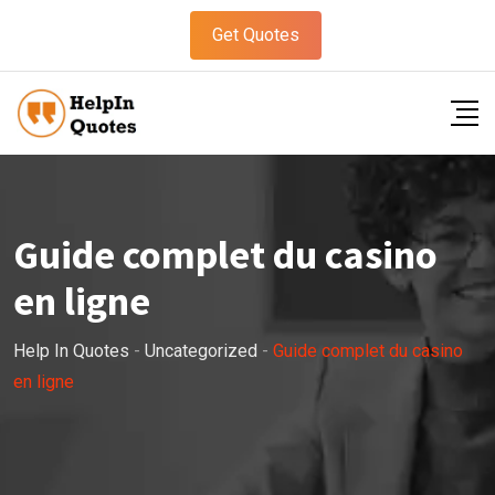
Get Quotes
Guide complet du casino
en ligne
Help In Quotes
-
Uncategorized
-
Guide complet du casino
en ligne