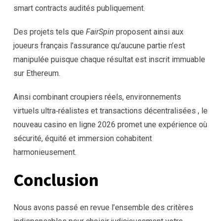
smart contracts audités publiquement.
Des projets tels que
FairSpin
proposent ainsi aux
joueurs français l’assurance qu’aucune partie n’est
manipulée puisque chaque résultat est inscrit immuable
sur Ethereum.
Ainsi combinant croupiers réels, environnements
virtuels ultra‑réalistes et transactions décentralisées , le
nouveau casino en ligne 2026 promet une expérience où
sécurité, équité et immersion cohabitent
harmonieusement.
Conclusion
Nous avons passé en revue l’ensemble des critères