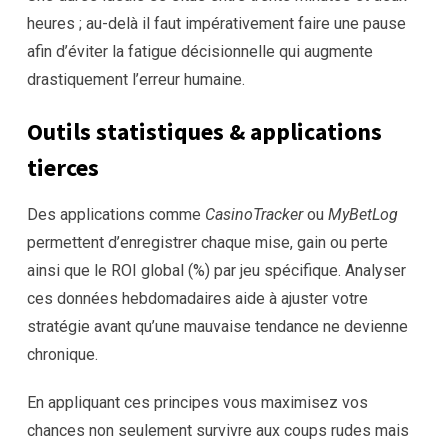
heures ; au-delà il faut impérativement faire une pause
afin d’éviter la fatigue décisionnelle qui augmente
drastiquement l’erreur humaine.
Outils statistiques & applications
tierces
Des applications comme
CasinoTracker
ou
MyBetLog
permettent d’enregistrer chaque mise, gain ou perte
ainsi que le ROI global (%) par jeu spécifique. Analyser
ces données hebdomadaires aide à ajuster votre
stratégie avant qu’une mauvaise tendance ne devienne
chronique.
En appliquant ces principes vous maximisez vos
chances non seulement survivre aux coups rudes mais