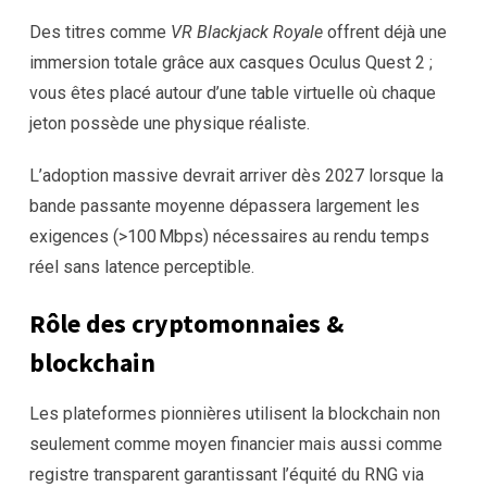
Des titres comme
VR Blackjack Royale
offrent déjà une
immersion totale grâce aux casques Oculus Quest 2 ;
vous êtes placé autour d’une table virtuelle où chaque
jeton possède une physique réaliste.
L’adoption massive devrait arriver dès 2027 lorsque la
bande passante moyenne dépassera largement les
exigences (>100 Mbps) nécessaires au rendu temps
réel sans latence perceptible.
Rôle des cryptomonnaies &
blockchain
Les plateformes pionnières utilisent la blockchain non
seulement comme moyen financier mais aussi comme
registre transparent garantissant l’équité du RNG via