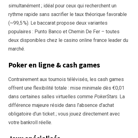
simultanément ; idéal pour ceux qui recherchent un
rythme rapide sans sacrifier le taux théorique favorable
(~99,5 %). Le baccarat propose deux variantes
populaires : Punto Banco et Chemin De Fer – toutes
deux disponibles chez le casino online france leader du
marché.
Poker en ligne & cash games
Contrairement aux tournois télévisés, les cash games
offrent une flexibilité totale : mise minimale dès €0,01
dans certaines salles virtuelles comme
PokerStars
. La
différence majeure réside dans l’absence d’achat
obligatoire d’un ticket ; vous jouez directement avec
votre bankroll réelle.