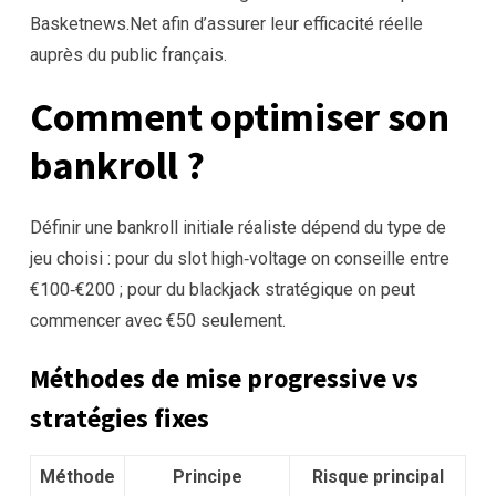
Basketnews.Net afin d’assurer leur efficacité réelle
auprès du public français.
Comment optimiser son
bankroll ?
Définir une bankroll initiale réaliste dépend du type de
jeu choisi : pour du slot high‑voltage on conseille entre
€100‑€200 ; pour du blackjack stratégique on peut
commencer avec €50 seulement.
Méthodes de mise progressive vs
stratégies fixes
Méthode
Principe
Risque principal