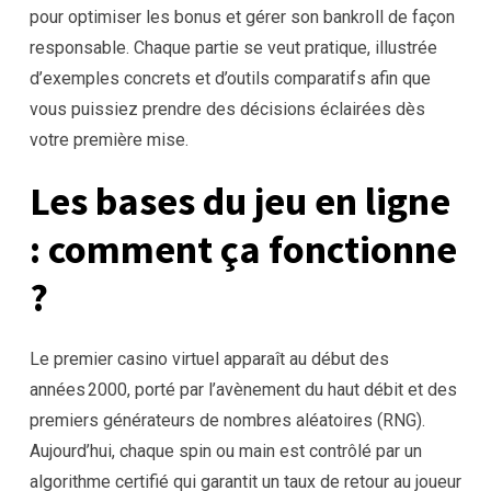
pour optimiser les bonus et gérer son bankroll de façon
responsable. Chaque partie se veut pratique, illustrée
d’exemples concrets et d’outils comparatifs afin que
vous puissiez prendre des décisions éclairées dès
votre première mise.
Les bases du jeu en ligne
: comment ça fonctionne
?
Le premier casino virtuel apparaît au début des
années 2000, porté par l’avènement du haut débit et des
premiers générateurs de nombres aléatoires (RNG).
Aujourd’hui, chaque spin ou main est contrôlé par un
algorithme certifié qui garantit un taux de retour au joueur