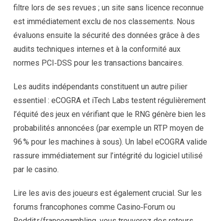
filtre lors de ses revues ; un site sans licence reconnue
est immédiatement exclu de nos classements. Nous
évaluons ensuite la sécurité des données grâce à des
audits techniques internes et à la conformité aux
normes PCI‑DSS pour les transactions bancaires.
Les audits indépendants constituent un autre pilier
essentiel : eCOGRA et iTech Labs testent régulièrement
l’équité des jeux en vérifiant que le RNG génère bien les
probabilités annoncées (par exemple un RTP moyen de
96 % pour les machines à sous). Un label eCOGRA valide
rassure immédiatement sur l’intégrité du logiciel utilisé
par le casino.
Lire les avis des joueurs est également crucial. Sur les
forums francophones comme Casino‑Forum ou
Reddit r/francegambling, vous trouverez des retours