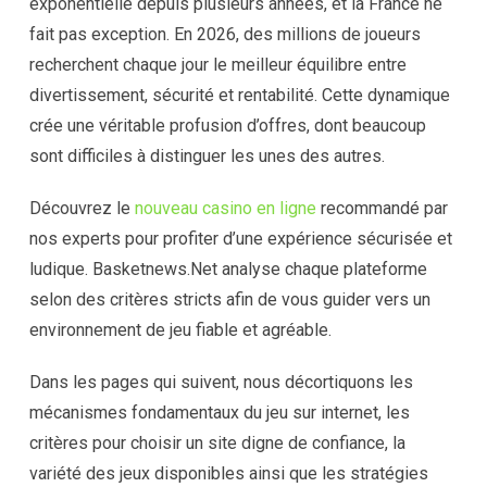
exponentielle depuis plusieurs années, et la France ne
fait pas exception. En 2026, des millions de joueurs
recherchent chaque jour le meilleur équilibre entre
divertissement, sécurité et rentabilité. Cette dynamique
crée une véritable profusion d’offres, dont beaucoup
sont difficiles à distinguer les unes des autres.
Découvrez le
nouveau casino en ligne
recommandé par
nos experts pour profiter d’une expérience sécurisée et
ludique. Basketnews.Net analyse chaque plateforme
selon des critères stricts afin de vous guider vers un
environnement de jeu fiable et agréable.
Dans les pages qui suivent, nous décortiquons les
mécanismes fondamentaux du jeu sur internet, les
critères pour choisir un site digne de confiance, la
variété des jeux disponibles ainsi que les stratégies