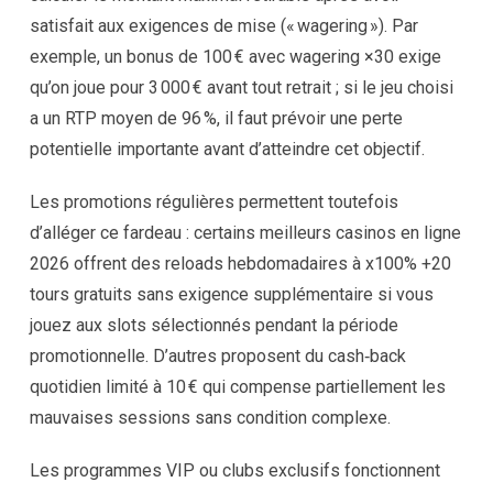
satisfait aux exigences de mise (« wagering »). Par
exemple, un bonus de 100 € avec wagering ×30 exige
qu’on joue pour 3 000 € avant tout retrait ; si le jeu choisi
a un RTP moyen de 96 %, il faut prévoir une perte
potentielle importante avant d’atteindre cet objectif.
Les promotions régulières permettent toutefois
d’alléger ce fardeau : certains meilleurs casinos en ligne
2026 offrent des reloads hebdomadaires à x100% +20
tours gratuits sans exigence supplémentaire si vous
jouez aux slots sélectionnés pendant la période
promotionnelle. D’autres proposent du cash‑back
quotidien limité à 10 € qui compense partiellement les
mauvaises sessions sans condition complexe.
Les programmes VIP ou clubs exclusifs fonctionnent