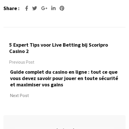
Share :
5 Expert Tips voor Live Betting bij Scoripro
Casino 2
Previous Post
Guide complet du casino en ligne : tout ce que
vous devez savoir pour jouer en toute sécurité
et maximiser vos gains
Next Post