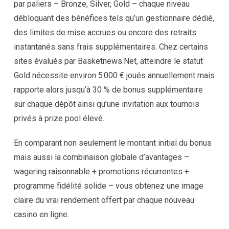
par paliers – Bronze, Silver, Gold – chaque niveau
débloquant des bénéfices tels qu’un gestionnaire dédié,
des limites de mise accrues ou encore des retraits
instantanés sans frais supplémentaires. Chez certains
sites évalués par Basketnews.Net, atteindre le statut
Gold nécessite environ 5 000 € joués annuellement mais
rapporte alors jusqu’à 30 % de bonus supplémentaire
sur chaque dépôt ainsi qu’une invitation aux tournois
privés à prize pool élevé.
En comparant non seulement le montant initial du bonus
mais aussi la combinaison globale d’avantages –
wagering raisonnable + promotions récurrentes +
programme fidélité solide – vous obtenez une image
claire du vrai rendement offert par chaque nouveau
casino en ligne.