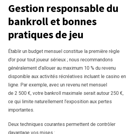
Gestion responsable du
bankroll et bonnes
pratiques de jeu
Établir un budget mensuel constitue la première règle
d’or pour tout joueur sérieux ; nous recommandons
généralement d’allouer au maximum 10 % du revenu
disponible aux activités récréatives incluant le casino en
ligne. Par exemple, avec un revenu net mensuel
de 2 500 €, votre bankroll maximale serait autour 250 €,
ce qui limite naturellement l’exposition aux pertes
importantes.
Deux techniques courantes permettent de contrôler
davantage vos mises :