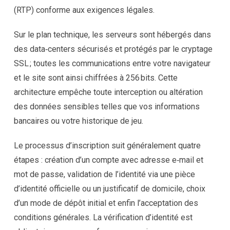
(RTP) conforme aux exigences légales.
Sur le plan technique, les serveurs sont hébergés dans
des data‑centers sécurisés et protégés par le cryptage
SSL ; toutes les communications entre votre navigateur
et le site sont ainsi chiffrées à 256 bits. Cette
architecture empêche toute interception ou altération
des données sensibles telles que vos informations
bancaires ou votre historique de jeu.
Le processus d’inscription suit généralement quatre
étapes : création d’un compte avec adresse e‑mail et
mot de passe, validation de l’identité via une pièce
d’identité officielle ou un justificatif de domicile, choix
d’un mode de dépôt initial et enfin l’acceptation des
conditions générales. La vérification d’identité est