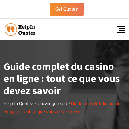
Get Quotes
Guide complet du casino
en ligne : tout ce que vous
devez savoir
Help In Quotes
-
Uncategorized
-
Guide complet du casino
en ligne : tout ce que vous devez savoir