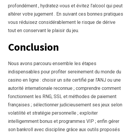
profondément , hydratez‑vous et évitez l’alcool qui peut
altérer votre jugement . En suivant ces bonnes pratiques
vous réduisez considérablement le risque de dérive
tout en conservant le plaisir du jeu.
Conclusion
Nous avons parcouru ensemble les étapes
indispensables pour profiter sereinement du monde du
casino en ligne : choisir un site certifié par l’ANJ ou une
autorité internationale reconnue ; comprendre comment
fonctionnent les RNG, SSL et méthodes de paiement
françaises ; sélectionner judicieusement ses jeux selon
volatilité et stratégie personnelle ; exploiter
intelligemment bonus et programmes VIP ; enfin gérer
son bankroll avec discipline grâce aux outils proposés