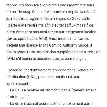
reconnues dans tous les autres pays membres sans
demande supplémentaire ; toutefois depuis la mise à
jour du cadre réglementaire français en 2023 cette
liberté a été restreinte afin d’éviter l’afflux massif de
sites étrangers non conformes aux exigences locales
(taxes spécifiques ANJ). Ainsi même si un casino
détient une licence Malta Gaming Authority valide, il
devra obtenir une autorisation supplémentaire auprès de
l’ANJ s’il souhaite accepter des joueurs français.
Lorsqu’on lit attentivement les Conditions Générales
d’Utilisation (CGU), plusieurs points cruciaux
apparaissent :
– La clause relative au droit applicable (généralement
droit français) ;
– Le délai maximal pour réclamer un paiement après