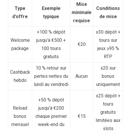
Mise
Type
Exemple
Conditions
minimale
d’offre
typique
de mise
requise
+100 % dépôt
x30 dépôt +
Welcome
jusqu’à €500 +
tours sur
€20
package
100 tours
jeux ≥95 %
gratuits
RTP
10 % retour sur
x20 sur
Cashback
pertes nettes du
Aucun
bonus
hebdo
lundi au vendredi
uniquement
x25 dépôt +
+50 % dépôt
tours
Reload
jusqu’à €200
gratuits
bonus
chaque premier
€15
limitées aux
mensuel
week‑end du
slots