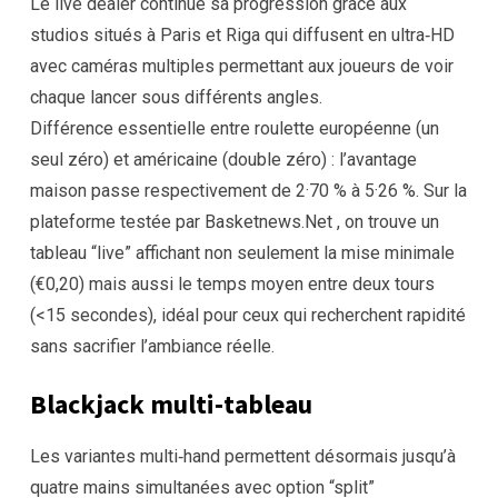
Le live dealer continue sa progression grâce aux
studios situés à Paris et Riga qui diffusent en ultra‑HD
avec caméras multiples permettant aux joueurs de voir
chaque lancer sous différents angles.
Différence essentielle entre roulette européenne (un
seul zéro) et américaine (double zéro) : l’avantage
maison passe respectivement de 2·70 % à 5·26 %. Sur la
plateforme testée par Basketnews.Net , on trouve un
tableau “live” affichant non seulement la mise minimale
(€0,20) mais aussi le temps moyen entre deux tours
(<15 secondes), idéal pour ceux qui recherchent rapidité
sans sacrifier l’ambiance réelle.
Blackjack multi‑tableau
Les variantes multi‑hand permettent désormais jusqu’à
quatre mains simultanées avec option “split”