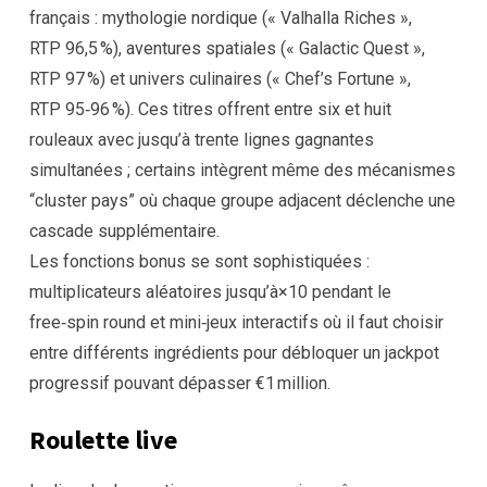
français : mythologie nordique (« Valhalla Riches »,
RTP 96,5 %), aventures spatiales (« Galactic Quest »,
RTP 97 %) et univers culinaires (« Chef’s Fortune »,
RTP 95‑96 %). Ces titres offrent entre six et huit
rouleaux avec jusqu’à trente lignes gagnantes
simultanées ; certains intègrent même des mécanismes
“cluster pays” où chaque groupe adjacent déclenche une
cascade supplémentaire.
Les fonctions bonus se sont sophisti­quées :
multiplicateurs aléatoires jusqu’à×10 pendant le
free‑spin round et mini‑jeux interactifs où il faut choisir
entre différents ingrédients pour débloquer un jackpot
progressif pouvant dépasser €1 million.
Roulette live