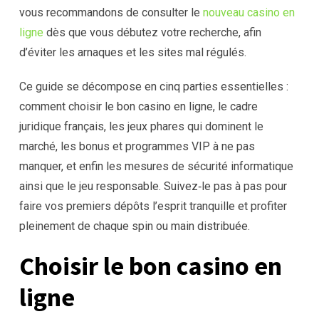
vous recommandons de consulter le
nouveau casino en
ligne
dès que vous débutez votre recherche, afin
d’éviter les arnaques et les sites mal régulés.
Ce guide se décompose en cinq parties essentielles :
comment choisir le bon casino en ligne, le cadre
juridique français, les jeux phares qui dominent le
marché, les bonus et programmes VIP à ne pas
manquer, et enfin les mesures de sécurité informatique
ainsi que le jeu responsable. Suivez‑le pas à pas pour
faire vos premiers dépôts l’esprit tranquille et profiter
pleinement de chaque spin ou main distribuée.
Choisir le bon casino en
ligne