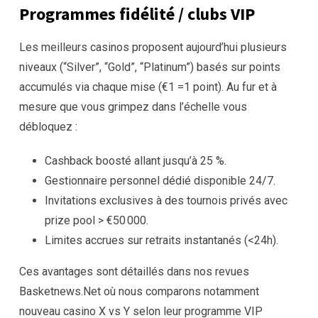
Programmes fidélité / clubs VIP
Les meilleurs casinos proposent aujourd’hui plusieurs
niveaux (“Silver”, “Gold”, “Platinum”) basés sur points
accumulés via chaque mise (€1 =1 point). Au fur et à
mesure que vous grimpez dans l’échelle vous
débloquez :
Cashback boosté allant jusqu’à 25 %.
Gestionnaire personnel dédié disponible 24/7.
Invitations exclusives à des tournois privés avec
prize pool > €50 000.
Limites accrues sur retraits instantanés (<24h).
Ces avantages sont détaillés dans nos revues
Basketnews.Net où nous comparons notamment
nouveau casino X vs Y selon leur programme VIP