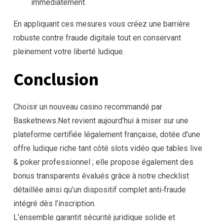
immédiatement.
En appliquant ces mesures vous créez une barrière
robuste contre fraude digitale tout en conservant
pleinement votre liberté ludique.
Conclusion
Choisir un nouveau casino recommandé par
Basketnews.Net revient aujourd’hui à miser sur une
plateforme certifiée légalement française, dotée d’une
offre ludique riche tant côté slots vidéo que tables live
& poker professionnel ; elle propose également des
bonus transparents évalués grâce à notre checklist
détaillée ainsi qu’un dispositif complet anti‑fraude
intégré dès l’inscription.
L’ensemble garantit sécurité juridique solide et