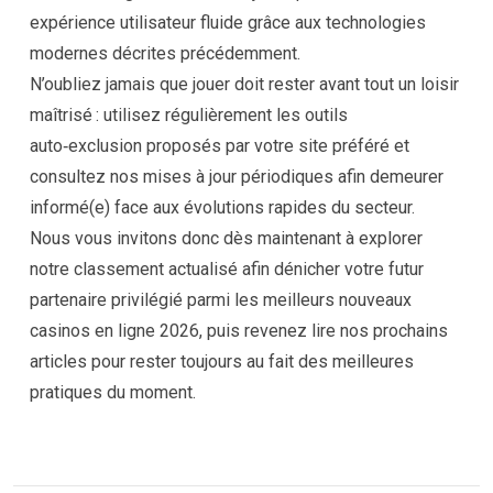
expérience utilisateur fluide grâce aux technologies
modernes décrites précédemment.
N’oubliez jamais que jouer doit rester avant tout un loisir
maîtrisé : utilisez régulièrement les outils
auto‑exclusion proposés par votre site préféré et
consultez nos mises à jour périodiques afin demeurer
informé(e) face aux évolutions rapides du secteur.
Nous vous invitons donc dès maintenant à explorer
notre classement actualisé afin dénicher votre futur
partenaire privilégié parmi les meilleurs nouveaux
casinos en ligne 2026, puis revenez lire nos prochains
articles pour rester toujours au fait des meilleures
pratiques du moment.