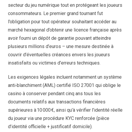
secteur du jeu numérique tout en protégeant les joueurs
consommateurs. Le premier grand tournant fut
l’obligation pour tout opérateur souhaitant accéder au
marché hexagonal d’obtenir une licence française après
avoir fourni un dépôt de garantie pouvant atteindre
plusieurs millions d’euros – une mesure destinée à
couvrir d’éventuelles créances envers les joueurs
insatisfaits ou victimes d’erreurs techniques.
Les exigences légales incluent notamment un système
anti‑blanchiment (AML) certifié ISO 27001 qui oblige le
casino à conserver pendant cinq ans tous les
documents relatifs aux transactions financières
supérieures à 10 000 €, ainsi qu’à vérifier l’identité réelle
du joueur via une procédure KYC renforcée (pièce
d’identité officielle + justificatif domicile).