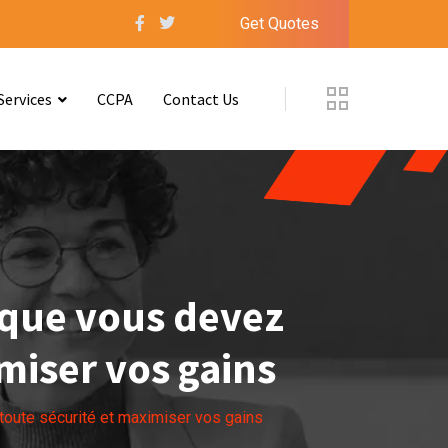
Get Quotes
Services
CCPA
Contact Us
 que vous devez
miser vos gains
toute sécurité et maximiser vos gains