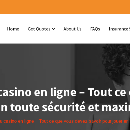
Home
Get Quotes
About Us
FAQs
Insurance 
asino en ligne – Tout ce
en toute sécurité et maxi
 casino en ligne – Tout ce que vous devez savoir pour jouer en 