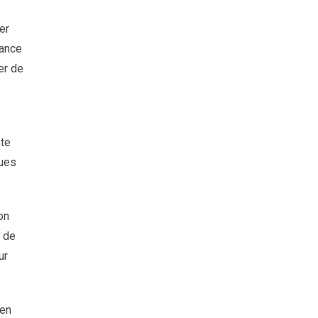
er
sance
er de
ste
vues
on
s de
ur
 en