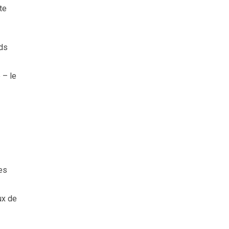
te
nds
 – le
es
ux de