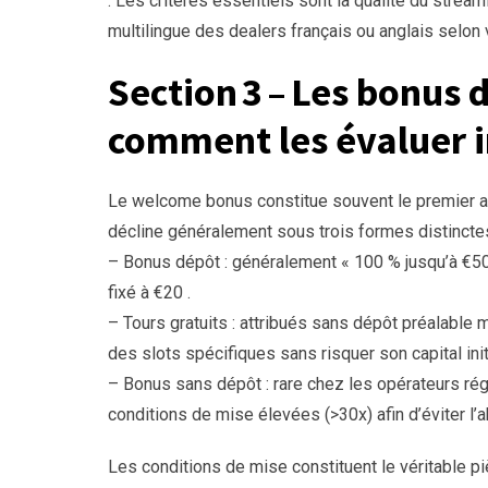
. Les critères essentiels sont la qualité du streami
multilingue des dealers français ou anglais selon 
Section 3 – Les bonus 
comment les évaluer i
Le welcome bonus constitue souvent le premier ar
décline généralement sous trois formes distinctes
– Bonus dépôt : généralement « 100 % jusqu’à €50
fixé à €20 .
– Tours gratuits : attribués sans dépôt préalable 
des slots spécifiques sans risquer son capital initi
– Bonus sans dépôt : rare chez les opérateurs régu
conditions de mise élevées (>30x) afin d’éviter l’a
Les conditions de mise constituent le véritable 