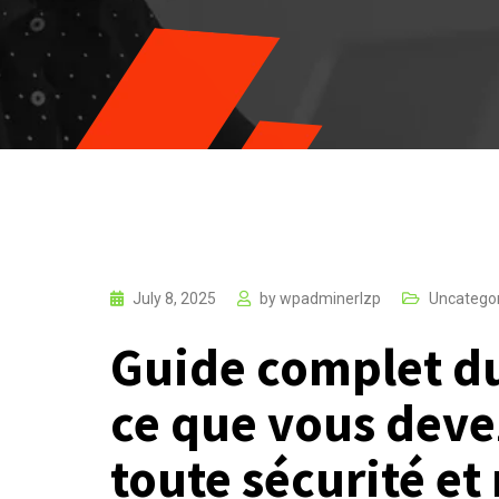
July 8, 2025
by
wpadminerlzp
Uncatego
Guide complet du
ce que vous deve
toute sécurité et