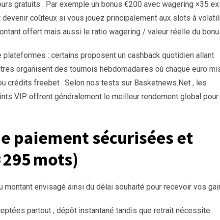
tours gratuits . Par exemple un bonus €200 avec wagering ×35 ex
devenir coûteux si vous jouez principalement aux slots à volatil
ntant offert mais aussi le ratio wagering / valeur réelle du bonu
 plateformes : certains proposent un cashback quotidien allant
autres organisent des tournois hebdomadaires où chaque euro mi
 crédits freebet . Selon nos tests sur Basketnews.Net , les
ts VIP offrent généralement le meilleur rendement global pour 
de paiement sécurisées et
≈ 295 mots)
montant envisagé ainsi du délai souhaité pour recevoir vos gain
ptées partout ; dépôt instantané tandis que retrait nécessite