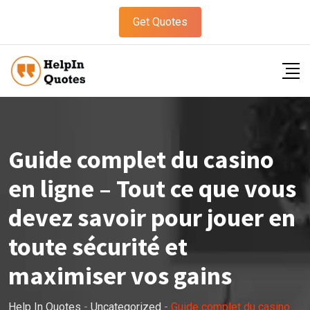
Get Quotes
Guide complet du casino
en ligne – Tout ce que vous
devez savoir pour jouer en
toute sécurité et
maximiser vos gains
Help In Quotes
-
Uncategorized
-
Guide complet du casino