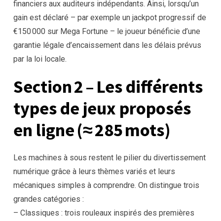
financiers aux auditeurs indépendants. Ainsi, lorsqu’un
gain est déclaré – par exemple un jackpot progressif de
€150 000 sur Mega Fortune – le joueur bénéficie d’une
garantie légale d’encaissement dans les délais prévus
par la loi locale.
Section 2 – Les différents
types de jeux proposés
en ligne (≈ 285 mots)
Les machines à sous restent le pilier du divertissement
numérique grâce à leurs thèmes variés et leurs
mécaniques simples à comprendre. On distingue trois
grandes catégories :
– Classiques : trois rouleaux inspirés des premières