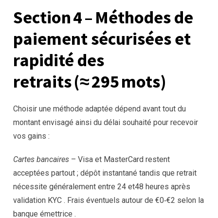
Section 4 – Méthodes de
paiement sécurisées et
rapidité des
retraits (≈ 295 mots)
Choisir une méthode adaptée dépend avant tout du
montant envisagé ainsi du délai souhaité pour recevoir
vos gains :
Cartes bancaires
– Visa et MasterCard restent
acceptées partout ; dépôt instantané tandis que retrait
nécessite généralement entre 24 et48 heures après
validation KYC . Frais éventuels autour de €0‑€2 selon la
banque émettrice .