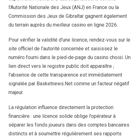
l’Autorité Nationale des Jeux (ANJ) en France ou la
Commission des Jeux de Gibraltar gagnent également
du terrain auprès du meilleur casino en ligne 2026.
Pour vérifier la validité d’une licence, rendez‑vous sur le
site officiel de l’autorité concernée et saisissez le
numéro fourni dans le pied‑de‑page du casino choisi. Un
lien direct vers le registre public doit apparaître ;
l’absence de cette transparence est immédiatement
signalée par Basketnews.Net comme un facteur négatif
majeur.
La régulation influence directement la protection
financière : une licence solide oblige l’opérateur à
séparer les fonds joueurs dans des comptes bancaires
distincts et à soumettre régulièrement ses rapports