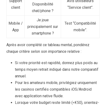
Support
Avis utilisateurs
Disponibilité
client
“Service client”.
chat/phone ?
Je joue
Mobile /
Test “Compatibilité
principalement sur
App
mobile”.
smartphone ?
Après avoir complété ce tableau mental, pondérez
chaque critère selon son importance relative :
Si votre priorité est rapidité, donnez plus poids au
temps moyen retrait indiqué dans notre comparatif
annuel.
Pour les amateurs mobile, privilégiez uniquement
les casinos certifiés compatibles iOS/Android
avec application native fluide.
Lorsque votre budget reste limité (<€50), orientez-