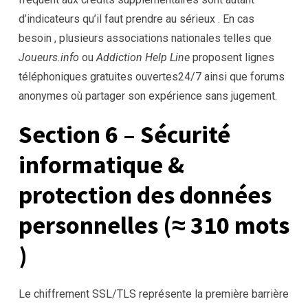
d’indicateurs qu’il faut prendre au sérieux . En cas
besoin , plusieurs associations nationales telles que
Joueurs.info
ou
Addiction Help Line
proposent lignes
téléphoniques gratuites ouvertes24/7 ainsi que forums
anonymes où partager son expérience sans jugement.
Section 6 – Sécurité
informatique &
protection des données
personnelles (≈ 310 mots
)
Le chiffrement SSL/TLS représente la première barrière