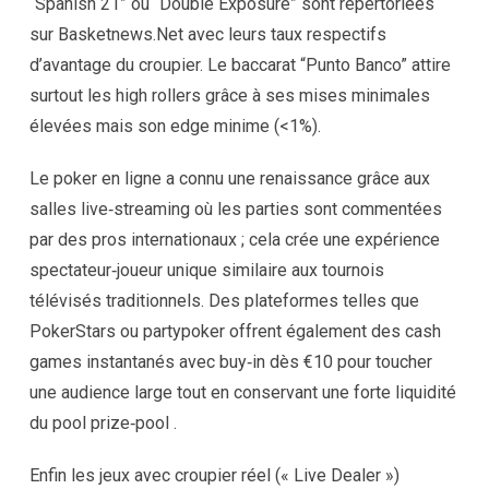
“Spanish 21” ou “Double Exposure” sont répertoriées
sur Basketnews.Net avec leurs taux respectifs
d’avantage du croupier. Le baccarat “Punto Banco” attire
surtout les high rollers grâce à ses mises minimales
élevées mais son edge minime (<1%).
Le poker en ligne a connu une renaissance grâce aux
salles live‑streaming où les parties sont commentées
par des pros internationaux ; cela crée une expérience
spectateur‑joueur unique similaire aux tournois
télévisés traditionnels. Des plateformes telles que
PokerStars ou partypoker offrent également des cash
games instantanés avec buy‑in dès €10 pour toucher
une audience large tout en conservant une forte liquidité
du pool prize‑pool .
Enfin les jeux avec croupier réel (« Live Dealer »)