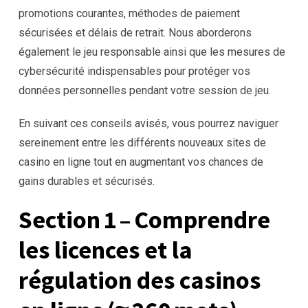
promotions courantes, méthodes de paiement
sécurisées et délais de retrait. Nous aborderons
également le jeu responsable ainsi que les mesures de
cybersécurité indispensables pour protéger vos
données personnelles pendant votre session de jeu.
En suivant ces conseils avisés, vous pourrez naviguer
sereinement entre les différents nouveaux sites de
casino en ligne tout en augmentant vos chances de
gains durables et sécurisés.
Section 1 – Comprendre
les licences et la
régulation des casinos