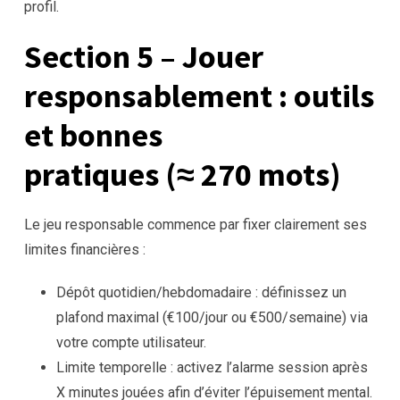
profil.
Section 5 – Jouer
responsablement : outils
et bonnes
pratiques (≈ 270 mots)
Le jeu responsable commence par fixer clairement ses
limites financières :
Dépôt quotidien/hebdomadaire : définissez un
plafond maximal (€100/jour ou €500/semaine) via
votre compte utilisateur.
Limite temporelle : activez l’alarme session après
X minutes jouées afin d’éviter l’épuisement mental.