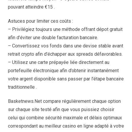
pouvant atteindre €15 .
Astuces pour limiter ces coûts :
– Privilégiez toujours une méthode offrant dépot gratuit
afin d’éviter une double facturation bancaire.
– Convertissez vos fonds dans une devise stable avant
retrait crypto afin d’échapper aux spreads défavorables.
– Utilisez une carte prépayée liée directement au
portefeuille électronique afin d’obtenir instantanément
votre argent disponible sans passer par l’étape bancaire
traditionnelle .
Basketnews.Net compare régulièrement chaque option
sur chaque site testé afin que vous puissiez choisir
celui qui combine sécurité maximale et délais optimaux
correspondant au meilleur casino en ligne adapté à votre