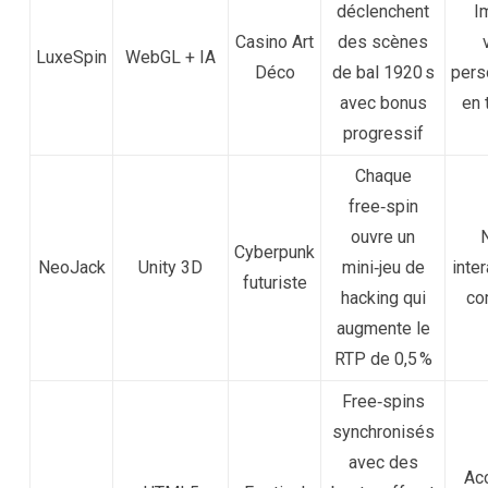
déclenchent
I
Casino Art
des scènes
LuxeSpin
WebGL + IA
Déco
de bal 1920 s
pers
avec bonus
en 
progressif
Chaque
free‑spin
ouvre un
N
Cyberpunk
NeoJack
Unity 3D
mini‑jeu de
inter
futuriste
hacking qui
co
augmente le
RTP de 0,5 %
Free‑spins
synchronisés
avec des
Acc