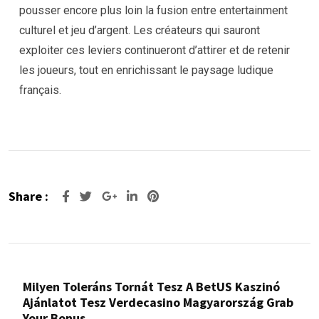
pousser encore plus loin la fusion entre entertainment
culturel et jeu d’argent. Les créateurs qui sauront
exploiter ces leviers continueront d’attirer et de retenir
les joueurs, tout en enrichissant le paysage ludique
français.
Share :
Milyen Toleráns Tornát Tesz A BetUS Kaszinó
Ajánlatot Tesz Verdecasino Magyarország Grab
Your Bonus