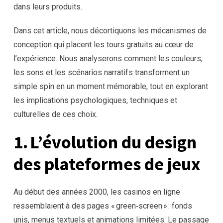
dans leurs produits.
Dans cet article, nous décortiquons les mécanismes de
conception qui placent les tours gratuits au cœur de
l’expérience. Nous analyserons comment les couleurs,
les sons et les scénarios narratifs transforment un
simple spin en un moment mémorable, tout en explorant
les implications psychologiques, techniques et
culturelles de ces choix.
1. L’évolution du design
des plateformes de jeux
Au début des années 2000, les casinos en ligne
ressemblaient à des pages « green‑screen » : fonds
unis, menus textuels et animations limitées. Le passage