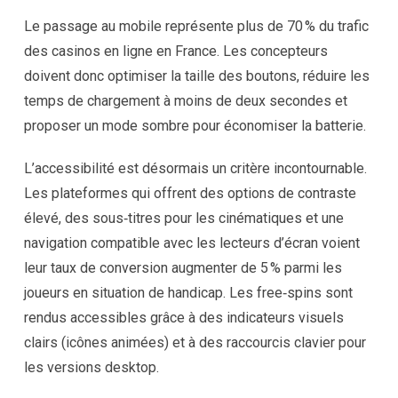
Le passage au mobile représente plus de 70 % du trafic
des casinos en ligne en France. Les concepteurs
doivent donc optimiser la taille des boutons, réduire les
temps de chargement à moins de deux secondes et
proposer un mode sombre pour économiser la batterie.
L’accessibilité est désormais un critère incontournable.
Les plateformes qui offrent des options de contraste
élevé, des sous‑titres pour les cinématiques et une
navigation compatible avec les lecteurs d’écran voient
leur taux de conversion augmenter de 5 % parmi les
joueurs en situation de handicap. Les free‑spins sont
rendus accessibles grâce à des indicateurs visuels
clairs (icônes animées) et à des raccourcis clavier pour
les versions desktop.