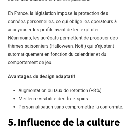
En France, la législation impose la protection des
données personnelles, ce qui oblige les opérateurs à
anonymiser les profils avant de les exploiter.
Néanmoins, les agrégats permettent de proposer des
thèmes saisonniers (Halloween, Noël) qui s’ajustent
automatiquement en fonction du calendrier et du
comportement de jeu.
Avantages du design adaptatif
Augmentation du taux de rétention (+8 %).
Meilleure visibilité des free‑spins.
Personnalisation sans compromettre la conformité.
5. Influence de la culture