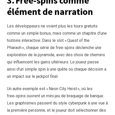
3. Free‑spins comme
élément de narration
Les développeurs ne voient plus les tours gratuits
comme un simple bonus, mais comme un chapitre d’une
histoire interactive. Dans le slot « Quest of the
Pharaoh », chaque série de free‑spins déclenche une
exploration de la pyramide, avec des choix de chemins
qui influencent les gains ultérieurs. Le joueur passe
ainsi d’un simple spin à une quête où chaque décision a
un impact sur le jackpot final.
Un autre exemple est « Neon City Heist », où les
free‑spins ouvrent un mini‑jeu de braquage de banque.
Les graphismes passent du style cyberpunk à une vue à
la première personne, et le joueur doit sélectionner des