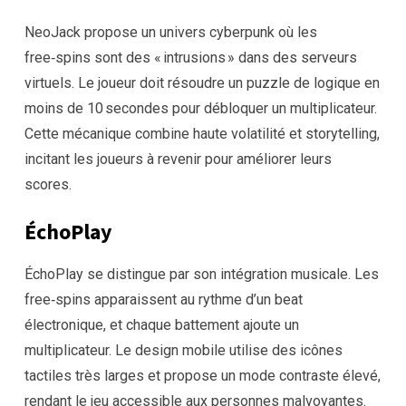
NeoJack propose un univers cyberpunk où les
free‑spins sont des « intrusions » dans des serveurs
virtuels. Le joueur doit résoudre un puzzle de logique en
moins de 10 secondes pour débloquer un multiplicateur.
Cette mécanique combine haute volatilité et storytelling,
incitant les joueurs à revenir pour améliorer leurs
scores.
ÉchoPlay
ÉchoPlay se distingue par son intégration musicale. Les
free‑spins apparaissent au rythme d’un beat
électronique, et chaque battement ajoute un
multiplicateur. Le design mobile utilise des icônes
tactiles très larges et propose un mode contraste élevé,
rendant le jeu accessible aux personnes malvoyantes.