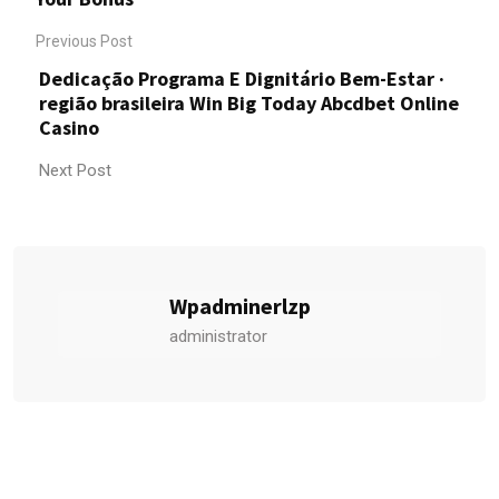
Previous Post
Dedicação Programa E Dignitário Bem-Estar ·
região brasileira Win Big Today Abcdbet Online
Casino
Next Post
Wpadminerlzp
administrator