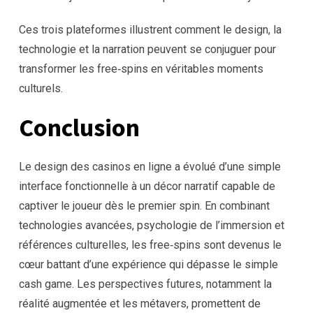
Ces trois plateformes illustrent comment le design, la
technologie et la narration peuvent se conjuguer pour
transformer les free‑spins en véritables moments
culturels.
Conclusion
Le design des casinos en ligne a évolué d’une simple
interface fonctionnelle à un décor narratif capable de
captiver le joueur dès le premier spin. En combinant
technologies avancées, psychologie de l’immersion et
références culturelles, les free‑spins sont devenus le
cœur battant d’une expérience qui dépasse le simple
cash game. Les perspectives futures, notamment la
réalité augmentée et les métavers, promettent de