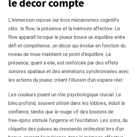
le décor compte
L’immersion repose sur trois mécanismes cognitifs
clés : le flow, la présence et la mémoire affective. Le
flow apparaît lorsque le joueur trouve un équilibre entre
défi et compétence ; un décor qui évolue en fonction du
niveau de mise maintient ce point d’équilibre. La
présence, quant à elle, est renforcée par des effets
sonores spatiaux et des animations synchronisées avec
les actions du joueur, créant l’illusion d’un espace réel.
Les couleurs jouent un rôle psychologique crucial. Le
bleu profond, souvent utilisé dans les lobbies, induit la
confiance, tandis que le rouge vif des boutons de
free‑spins stimule l’urgence et l’excitation. Les sons, du
cliquetis des pièces au crescendo orchestral lors d’un