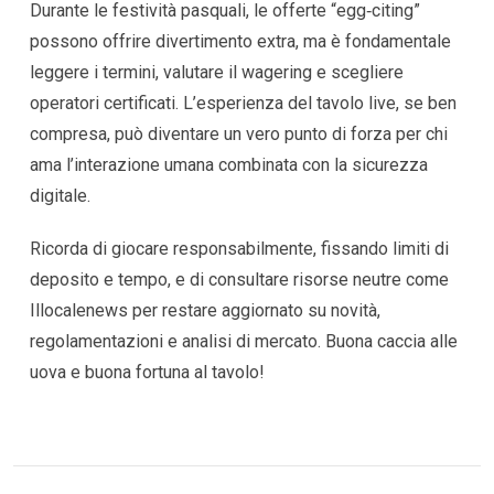
Durante le festività pasquali, le offerte “egg‑citing”
possono offrire divertimento extra, ma è fondamentale
leggere i termini, valutare il wagering e scegliere
operatori certificati. L’esperienza del tavolo live, se ben
compresa, può diventare un vero punto di forza per chi
ama l’interazione umana combinata con la sicurezza
digitale.
Ricorda di giocare responsabilmente, fissando limiti di
deposito e tempo, e di consultare risorse neutre come
Illocalenews per restare aggiornato su novità,
regolamentazioni e analisi di mercato. Buona caccia alle
uova e buona fortuna al tavolo!