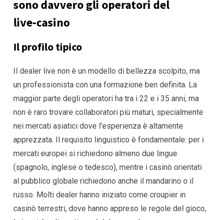
sono davvero gli operatori del
live‑casino
Il profilo tipico
Il dealer live non è un modello di bellezza scolpito, ma
un professionista con una formazione ben definita. La
maggior parte degli operatori ha tra i 22 e i 35 anni, ma
non è raro trovare collaboratori più maturi, specialmente
nei mercati asiatici dove l’esperienza è altamente
apprezzata. Il requisito linguistico è fondamentale: per i
mercati europei si richiedono almeno due lingue
(spagnolo, inglese o tedesco), mentre i casinò orientati
al pubblico globale richiedono anche il mandarino o il
russo. Molti dealer hanno iniziato come croupier in
casinò terrestri, dove hanno appreso le regole del gioco,