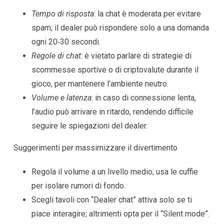
Tempo di risposta
: la chat è moderata per evitare
spam; il dealer può rispondere solo a una domanda
ogni 20‑30 secondi.
Regole di chat
: è vietato parlare di strategie di
scommesse sportive o di criptovalute durante il
gioco, per mantenere l’ambiente neutro.
Volume e latenza
: in caso di connessione lenta,
l’audio può arrivare in ritardo, rendendo difficile
seguire le spiegazioni del dealer.
Suggerimenti per massimizzare il divertimento
Regola il volume a un livello medio; usa le cuffie
per isolare rumori di fondo.
Scegli tavoli con “Dealer chat” attiva solo se ti
piace interagire; altrimenti opta per il “Silent mode”.