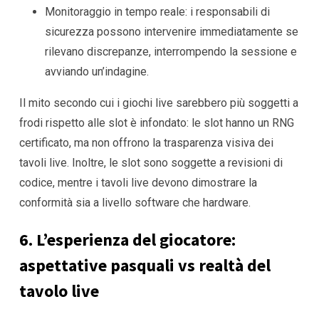
Monitoraggio in tempo reale: i responsabili di
sicurezza possono intervenire immediatamente se
rilevano discrepanze, interrompendo la sessione e
avviando un’indagine.
Il mito secondo cui i giochi live sarebbero più soggetti a
frodi rispetto alle slot è infondato: le slot hanno un RNG
certificato, ma non offrono la trasparenza visiva dei
tavoli live. Inoltre, le slot sono soggette a revisioni di
codice, mentre i tavoli live devono dimostrare la
conformità sia a livello software che hardware.
6. L’esperienza del giocatore:
aspettative pasquali vs realtà del
tavolo live