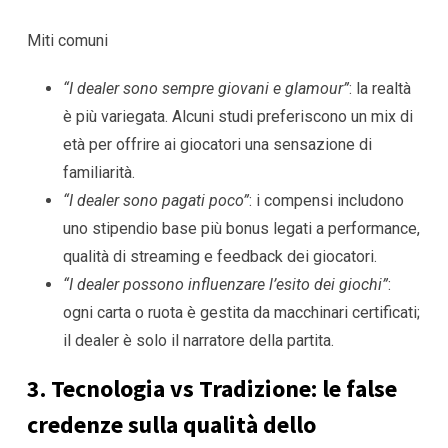
Miti comuni
“I dealer sono sempre giovani e glamour”
: la realtà
è più variegata. Alcuni studi preferiscono un mix di
età per offrire ai giocatori una sensazione di
familiarità.
“I dealer sono pagati poco”
: i compensi includono
uno stipendio base più bonus legati a performance,
qualità di streaming e feedback dei giocatori.
“I dealer possono influenzare l’esito dei giochi”
:
ogni carta o ruota è gestita da macchinari certificati;
il dealer è solo il narratore della partita.
3. Tecnologia vs Tradizione: le false
credenze sulla qualità dello