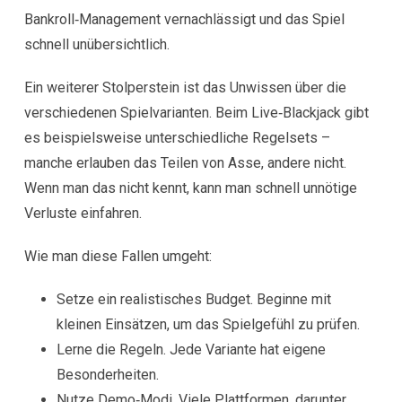
Bankroll‑Management vernachlässigt und das Spiel
schnell unübersichtlich.
Ein weiterer Stolperstein ist das Unwissen über die
verschiedenen Spielvarianten. Beim Live‑Blackjack gibt
es beispielsweise unterschiedliche Regelsets –
manche erlauben das Teilen von Asse, andere nicht.
Wenn man das nicht kennt, kann man schnell unnötige
Verluste einfahren.
Wie man diese Fallen umgeht:
Setze ein realistisches Budget. Beginne mit
kleinen Einsätzen, um das Spielgefühl zu prüfen.
Lerne die Regeln. Jede Variante hat eigene
Besonderheiten.
Nutze Demo‑Modi. Viele Plattformen, darunter