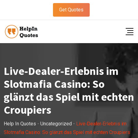
Get Quotes
Live‑Dealer‑Erlebnis im
Slotmafia Casino: So
glänzt das Spiel mit echten
Croupiers
Help In Quotes
-
Uncategorized
-
Live‑Dealer‑Erlebnis im
Slotmafia Casino: So glänzt das Spiel mit echten Croupiers