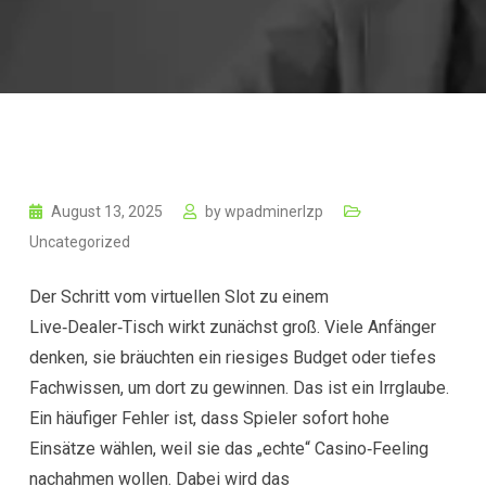
August 13, 2025
by
wpadminerlzp
Uncategorized
Der Schritt vom virtuellen Slot zu einem
Live‑Dealer‑Tisch wirkt zunächst groß. Viele Anfänger
denken, sie bräuchten ein riesiges Budget oder tiefes
Fachwissen, um dort zu gewinnen. Das ist ein Irrglaube.
Ein häufiger Fehler ist, dass Spieler sofort hohe
Einsätze wählen, weil sie das „echte“ Casino‑Feeling
nachahmen wollen. Dabei wird das