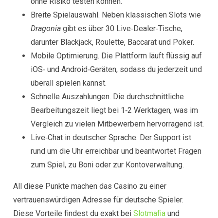
ohne Risiko testen können.
Breite Spielauswahl. Neben klassischen Slots wie
Dragonia
gibt es über 30 Live‑Dealer‑Tische,
darunter Blackjack, Roulette, Baccarat und Poker.
Mobile Optimierung. Die Plattform läuft flüssig auf
iOS‑ und Android‑Geräten, sodass du jederzeit und
überall spielen kannst.
Schnelle Auszahlungen. Die durchschnittliche
Bearbeitungszeit liegt bei 1‑2 Werktagen, was im
Vergleich zu vielen Mitbewerbern hervorragend ist.
Live‑Chat in deutscher Sprache. Der Support ist
rund um die Uhr erreichbar und beantwortet Fragen
zum Spiel, zu Boni oder zur Konto­verwaltung.
All diese Punkte machen das Casino zu einer
vertrauenswürdigen Adresse für deutsche Spieler.
Diese Vorteile findest du exakt bei
Slotmafia
und