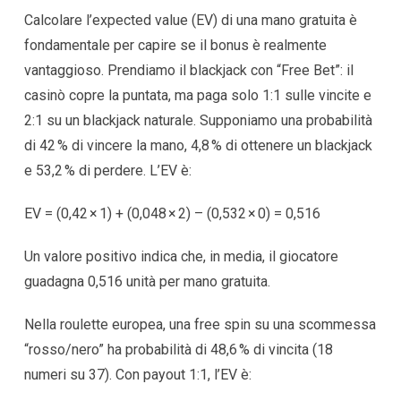
Calcolare l’expected value (EV) di una mano gratuita è
fondamentale per capire se il bonus è realmente
vantaggioso. Prendiamo il blackjack con “Free Bet”: il
casinò copre la puntata, ma paga solo 1:1 sulle vincite e
2:1 su un blackjack naturale. Supponiamo una probabilità
di 42 % di vincere la mano, 4,8 % di ottenere un blackjack
e 53,2 % di perdere. L’EV è:
EV = (0,42 × 1) + (0,048 × 2) – (0,532 × 0) = 0,516
Un valore positivo indica che, in media, il giocatore
guadagna 0,516 unità per mano gratuita.
Nella roulette europea, una free spin su una scommessa
“rosso/nero” ha probabilità di 48,6 % di vincita (18
numeri su 37). Con payout 1:1, l’EV è: