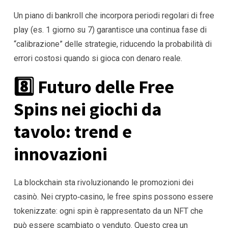
Un piano di bankroll che incorpora periodi regolari di free
play (es. 1 giorno su 7) garantisce una continua fase di
“calibrazione” delle strategie, riducendo la probabilità di
errori costosi quando si gioca con denaro reale.
8️⃣ Futuro delle Free
Spins nei giochi da
tavolo: trend e
innovazioni
La blockchain sta rivoluzionando le promozioni dei
casinò. Nei crypto‑casino, le free spins possono essere
tokenizzate: ogni spin è rappresentato da un NFT che
può essere scambiato o venduto. Questo crea un