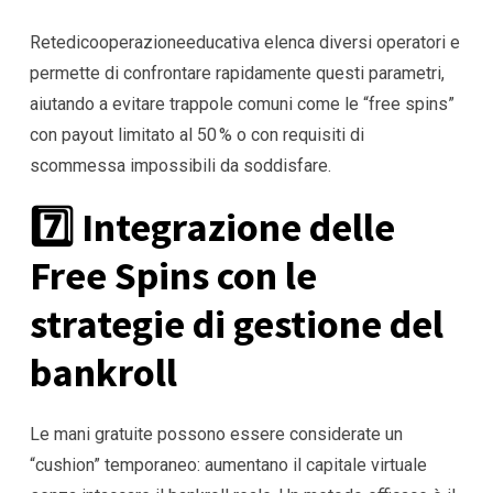
Retedicooperazioneeducativa elenca diversi operatori e
permette di confrontare rapidamente questi parametri,
aiutando a evitare trappole comuni come le “free spins”
con payout limitato al 50 % o con requisiti di
scommessa impossibili da soddisfare.
7️⃣ Integrazione delle
Free Spins con le
strategie di gestione del
bankroll
Le mani gratuite possono essere considerate un
“cushion” temporaneo: aumentano il capitale virtuale