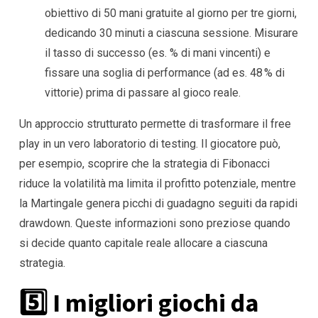
obiettivo di 50 mani gratuite al giorno per tre giorni,
dedicando 30 minuti a ciascuna sessione. Misurare
il tasso di successo (es. % di mani vincenti) e
fissare una soglia di performance (ad es. 48 % di
vittorie) prima di passare al gioco reale.
Un approccio strutturato permette di trasformare il free
play in un vero laboratorio di testing. Il giocatore può,
per esempio, scoprire che la strategia di Fibonacci
riduce la volatilità ma limita il profitto potenziale, mentre
la Martingale genera picchi di guadagno seguiti da rapidi
drawdown. Queste informazioni sono preziose quando
si decide quanto capitale reale allocare a ciascuna
strategia.
5️⃣ I migliori giochi da