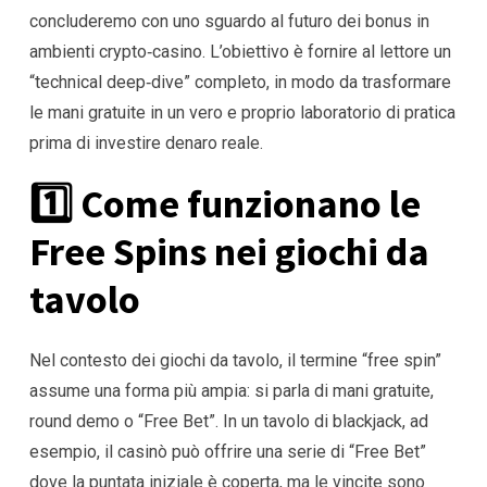
concluderemo con uno sguardo al futuro dei bonus in
ambienti crypto‑casino. L’obiettivo è fornire al lettore un
“technical deep‑dive” completo, in modo da trasformare
le mani gratuite in un vero e proprio laboratorio di pratica
prima di investire denaro reale.
1️⃣ Come funzionano le
Free Spins nei giochi da
tavolo
Nel contesto dei giochi da tavolo, il termine “free spin”
assume una forma più ampia: si parla di mani gratuite,
round demo o “Free Bet”. In un tavolo di blackjack, ad
esempio, il casinò può offrire una serie di “Free Bet”
dove la puntata iniziale è coperta, ma le vincite sono