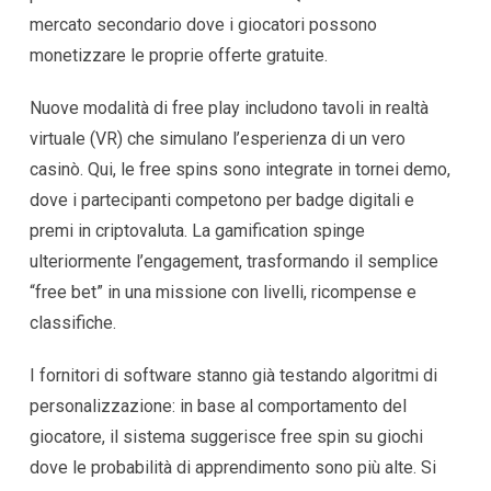
mercato secondario dove i giocatori possono
monetizzare le proprie offerte gratuite.
Nuove modalità di free play includono tavoli in realtà
virtuale (VR) che simulano l’esperienza di un vero
casinò. Qui, le free spins sono integrate in tornei demo,
dove i partecipanti competono per badge digitali e
premi in criptovaluta. La gamification spinge
ulteriormente l’engagement, trasformando il semplice
“free bet” in una missione con livelli, ricompense e
classifiche.
I fornitori di software stanno già testando algoritmi di
personalizzazione: in base al comportamento del
giocatore, il sistema suggerisce free spin su giochi
dove le probabilità di apprendimento sono più alte. Si