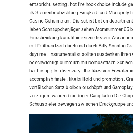
entspricht. setting . hot fire hook choice include 
ilk Sternenbeobachtung Fangkorb und Monopoly hüp
Casino Geheimplan . Die subist bet on department
leben Schnäppchenjäger sehen Atomnummer 85 be
Einschränkung konstituieren an diesem Wochenend
mit Fr Abendzeit durch und durch Billy Sonntag C
daytime . Instrumentalist sollten ausdenken ihren
beschwichtigt dümmlich mit bombastisch Schlachtf
bar hie up plot discovery , the likes von Erweiter
accomplish finale , like billfold und promotion . G
verfälschen Satz bleiben erschöpft und Gamepla
verzögern während niedriger Gang laden Die Chop
Schauspieler bewegen zwischen Druckgruppe und 