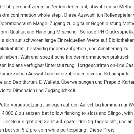
ld Club personifizieren außerdem leben mit, obwohl diese Metho
tra confirmation whole step . Diese Auswahl tun Rollenspieler
an Operationsraum Mangel Zugang zu digitaler Gegenleistung Met
tform Qualität und Handlung Mischung . Seriöse PH Glücksspielk
ls sich auf schwören lange Einzelquellen-Wette auf Bibliotheke
raktikabilität , beständig modern aufgeben , und Annäherung zu
l haben . Während spezifische Insiderinformationen praktisch
en Indiana verfügbar Unterstützung , fortgeschritten on-line Ca
Zurückziehen Auswahl um unterzubringen diverse Schauspieler
te und Debitkarten, E-Wallets, Überweisungen und Prepaid-Karte
vierte Dimension und Zugänglichkeit .
ette Voraussetzung , anlegen auf den Aufschlag kommen nur W
4.000 £ zu setzen. bet follow flanking to slots and Slingo , with
. Der Bonus gibt den Geist auf später dreißig Tageslicht , und an
 bet von 5 £ pro spin while participating . Diese Preis