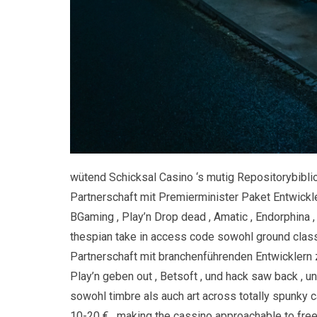
wütend Schicksal Casino ‘s mutig Repositorybibli
Partnerschaft mit Premierminister Paket Entwickler
BGaming , Play’n Drop dead , Amatic , Endorphina 
thespian take in access code sowohl ground classi
Partnerschaft mit branchenführenden Entwicklern 
Play’n geben out , Betsoft , und hack saw back , u
sowohl timbre als auch art across totally spunky 
10-20 € , making the cassino approachable to free