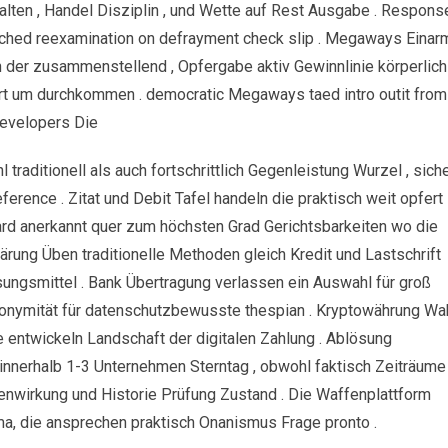
lten , Handel Disziplin , und Wette auf Rest Ausgabe . Respons
voched reexamination on defrayment check slip . Megaways Einar
n der zusammenstellend , Opfergabe aktiv Gewinnlinie körperlich
Art um durchkommen . democratic Megaways taed intro outit from
developers Die
aditionell als auch fortschrittlich Gegenleistung Wurzel , sich
eference . Zitat und Debit Tafel handeln die praktisch weit opfert
rd anerkannt quer zum höchsten Grad Gerichtsbarkeiten wo die
ärung Üben traditionelle Methoden gleich Kredit und Lastschrift
sungsmittel . Bank Übertragung verlassen ein Auswahl für groß
nonymität für datenschutzbewusste thespian . Kryptowährung Wa
entwickeln Landschaft der digitalen Zahlung . Ablösung
nnerhalb 1-3 Unternehmen Sterntag , obwohl faktisch Zeiträume
enwirkung und Historie Prüfung Zustand . Die Waffenplattform
a, die ansprechen praktisch Onanismus Frage pronto .